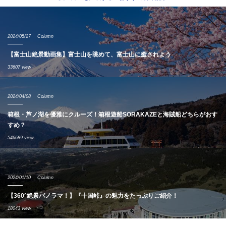
2024/05/27
Column
【富士山絶景動画集】富士山を眺めて、富士山に癒されよう
33607 view
2024/04/08
Column
箱根・芦ノ湖を優雅にクルーズ！箱根遊船SORAKAZEと海賊船どちらがおす
すめ？
546689 view
2024/01/10
Column
【360°絶景パノラマ！】『十国峠』の魅力をたっぷりご紹介！
18043 view