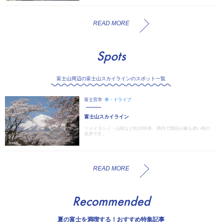
READ MORE
Spots
富士山周辺の富士山スカイラインのスポット一覧
富士宮市
車・ドライブ
富士山スカイライン
ソメイヨシノ・山桜など約1000本、県内で開花が最も遅い桜の
名所です。
READ MORE
Recommended
夏の富士を満喫する！おすすめ特集記事