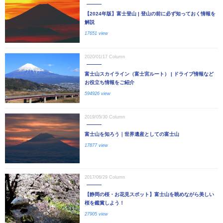
【2024年版】富士登山 | 登山の前に必ず知っておく情報を
解説
17651 view
2020/01/17
Column
富士山スカイライン（富士宮ルート） | ドライブ情報など
お役立ち情報をご紹介
594926 view
2019/05/30
Column
富士山を知ろう｜世界遺産としての富士山
17877 view
2017/06/29
Column
【静岡の桜・お花見スポット】富士山を眺めながら美しい
桜を鑑賞しよう！
27905 view