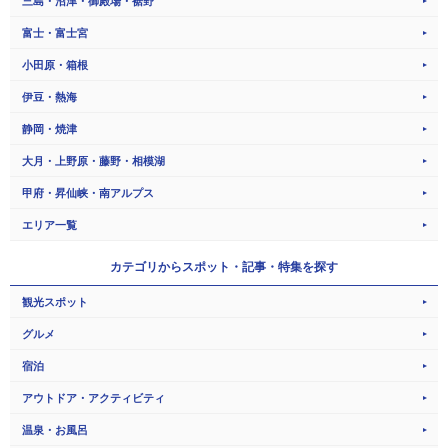
三島・沼津・御殿場・裾野
富士・富士宮
小田原・箱根
伊豆・熱海
静岡・焼津
大月・上野原・藤野・相模湖
甲府・昇仙峡・南アルプス
エリア一覧
カテゴリから
スポット・記事・特集を探す
観光スポット
グルメ
宿泊
アウトドア・アクティビティ
温泉・お風呂