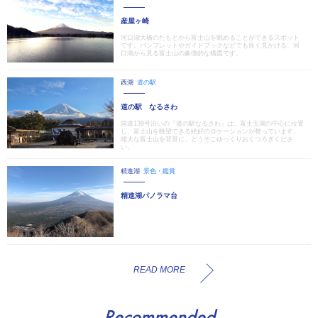
産屋ヶ崎
河口湖大橋のたもとから富士山を眺めることができるスポット
です。パンフレットやガイドブックなどでも良く見かける、河
口湖から見る富士山の象徴的な構図です。
西湖
道の駅
道の駅 なるさわ
国道139号沿いの『道の駅なるさわ』は、富士五湖の中心に位置
し、富士山を眺望できる絶好のロケーションが整っています。
雄大な富士山を背景に、どうぞごゆっくりおくつろぎくださ
い。
精進湖
景色・鑑賞
精進湖パノラマ台
READ MORE
Recommended