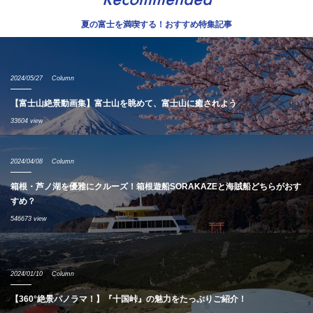
夏の富士を満喫する！おすすめ特集記事
2024/05/27
Column
【富士山絶景動画集】富士山を眺めて、富士山に癒されよう
33604 view
2024/04/08
Column
箱根・芦ノ湖を優雅にクルーズ！箱根遊船SORAKAZEと海賊船どちらがおす
すめ？
546673 view
2024/01/10
Column
【360°絶景パノラマ！】『十国峠』の魅力をたっぷりご紹介！