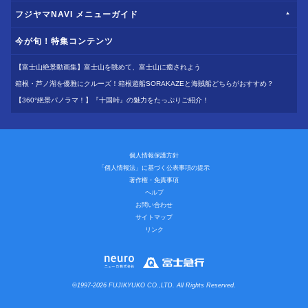
フジヤマNAVI メニューガイド
今が旬！特集コンテンツ
【富士山絶景動画集】富士山を眺めて、富士山に癒されよう
箱根・芦ノ湖を優雅にクルーズ！箱根遊船SORAKAZEと海賊船どちらがおすすめ？
【360°絶景パノラマ！】『十国峠』の魅力をたっぷりご紹介！
個人情報保護方針
「個人情報法」に基づく公表事項の提示
著作権・免責事項
ヘルプ
お問い合わせ
サイトマップ
リンク
©1997-2026 FUJIKYUKO CO.,LTD. All Rights Reserved.