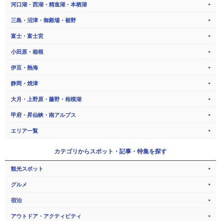
河口湖・西湖・精進湖・本栖湖
三島・沼津・御殿場・裾野
富士・富士宮
小田原・箱根
伊豆・熱海
静岡・焼津
大月・上野原・藤野・相模湖
甲府・昇仙峡・南アルプス
エリア一覧
カテゴリから
スポット・記事・特集を探す
観光スポット
グルメ
宿泊
アウトドア・アクティビティ