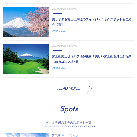
2017/08/29
Column
美しすぎる富士山周辺のフォトジェニックスポットをご紹
介【春】
4131 view
2017/06/26
Column
富士山周辺はゴルフ場が豊富！美しい富士山を見ながら楽
しめるゴルフ場7選
49366 view
READ MORE
Spots
富士山周辺の景色のスポット一覧
河口湖
車・ドライブ