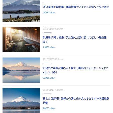
河口湖 道の駅特集 | 施設情報やアクセス方法などをご紹介
28530 view
2019/01/30
Column
御殿場 日帰り温泉 | 沢山遊んだ後に訪れてほしい絶品施
設！
13803 view
2018/12/03
Column
幻想的な写真が撮れる！富士山周辺のフォトジェニックス
ポット【冬】
27846 view
2018/01/17
Column
富士山 温泉宿 | 湯殿から富士山が見えるおすすめ穴場温泉
特集
14415 view