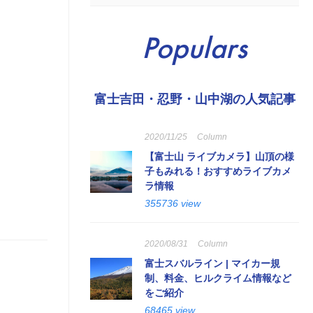
Populars
富士吉田・忍野・山中湖の人気記事
2020/11/25
Column
【富士山 ライブカメラ】山頂の様
子もみれる！おすすめライブカメ
ラ情報
355736 view
2020/08/31
Column
富士スバルライン | マイカー規
制、料金、ヒルクライム情報など
をご紹介
68465 view