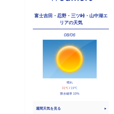
富士吉田・忍野・三ツ峠・山中湖エ
リアの天気
08/06
晴れ
31℃
/
19℃
降水確率 10%
週間天気を見る