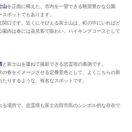
士山
を正面に構えた、市内を一望できる眺望豊かな公園
ースポットでもあります。
玄関口です。近くにそびえる富士山は、町の中にいればど
公園内は春には花見客で賑わい、ハイキングコースとして
塔
と富士山を重ねて撮影できる忠霊塔の裏側です。
本の春をイメージさせる定番景色として、よくこちらの新
れたりするような、有名なスポットです。
れる場所で、忠霊塔も富士吉田市民のシンボル的な存在で