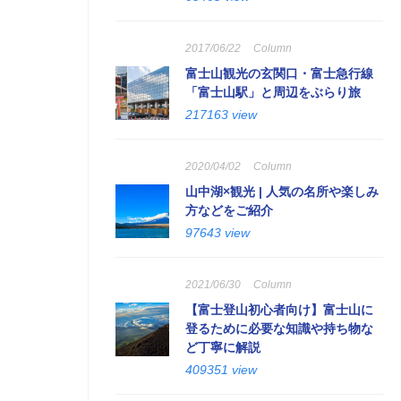
2017/06/22
Column
富士山観光の玄関口・富士急行線
「富士山駅」と周辺をぶらり旅
217163 view
2020/04/02
Column
山中湖×観光 | 人気の名所や楽しみ
方などをご紹介
97643 view
2021/06/30
Column
【富士登山初心者向け】富士山に
登るために必要な知識や持ち物な
ど丁寧に解説
409351 view