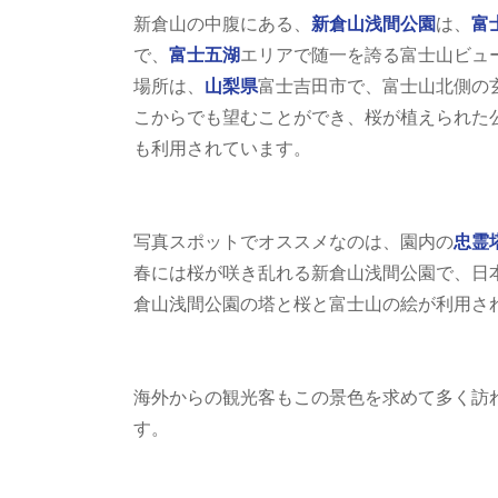
新倉山の中腹にある、
新倉山浅間公園
は、
富
で、
富士五湖
エリアで随一を誇る富士山ビュ
場所は、
山梨県
富士吉田市で、富士山北側の
こからでも望むことができ、桜が植えられた
も利用されています。
写真スポットでオススメなのは、園内の
忠霊
春には桜が咲き乱れる新倉山浅間公園で、日
倉山浅間公園の塔と桜と富士山の絵が利用さ
海外からの観光客もこの景色を求めて多く訪
す。