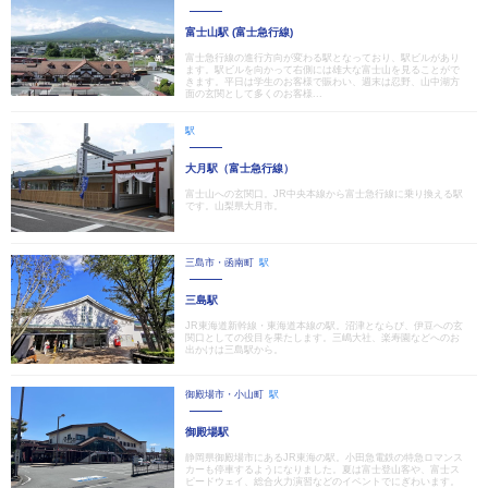
富士山駅 (富士急行線)
富士急行線の進行方向が変わる駅となっており、駅ビルがあり
ます。駅ビルを向かって右側には雄大な富士山を見ることがで
きます。平日は学生のお客様で賑わい、週末は忍野、山中湖方
面の玄関として多くのお客様...
駅
大月駅（富士急行線）
富士山への玄関口。JR中央本線から富士急行線に乗り換える駅
です。山梨県大月市。
三島市・函南町
駅
三島駅
JR東海道新幹線・東海道本線の駅。沼津とならび、伊豆への玄
関口としての役目を果たします。三嶋大社、楽寿園などへのお
出かけは三島駅から。
御殿場市・小山町
駅
御殿場駅
静岡県御殿場市にあるJR東海の駅。小田急電鉄の特急ロマンス
カーも停車するようになりました。夏は富士登山客や、富士ス
ピードウェイ、総合火力演習などのイベントでにぎわいます。