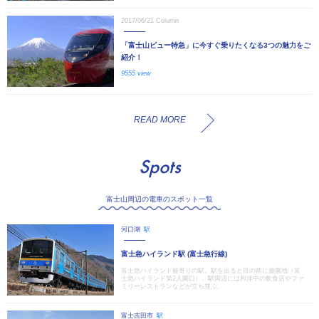
2017/06/21
Column
「富士山ビュー特急」に今すぐ乗りたくなる3つの魅力をご
紹介！
9555 view
READ MORE
Spots
富士山周辺の電車のスポット一覧
河口湖
駅
富士急ハイランド駅 (富士急行線)
富士急ハイランド最寄りの駅。駅を出ると目の前に遊園地（富
士急ハイランド第2入園口）。駅周辺には和洋中の飲食店やファ
ミリーレストランなどが立ち並ぶ。
富士吉田市
駅