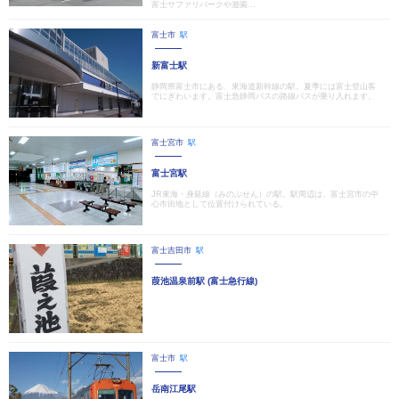
富士サファリパークや遊園...
富士市
駅
新富士駅
静岡県富士市にある、東海道新幹線の駅。夏季には富士登山客
でにぎわいます。富士急静岡バスの路線バスが乗り入れます。
富士宮市
駅
富士宮駅
JR東海・身延線（みのぶせん）の駅。駅周辺は、富士宮市の中
心市街地として位置付けられている。
富士吉田市
駅
葭池温泉前駅 (富士急行線)
富士市
駅
岳南江尾駅