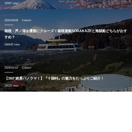
33597 view
2024/04/08
Column
箱根・芦ノ湖を優雅にクルーズ！箱根遊船SORAKAZEと海賊船どちらがおす
すめ？
546645 view
2024/01/10
Column
【360°絶景パノラマ！】『十国峠』の魅力をたっぷりご紹介！
18028 view