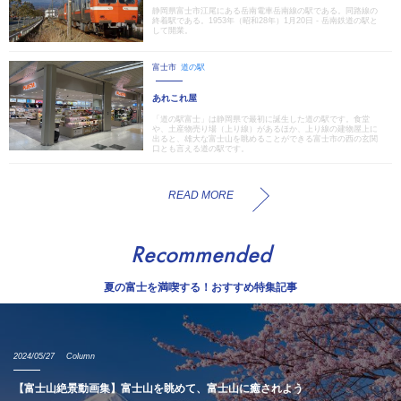
静岡県富士市江尾にある岳南電車岳南線の駅である。同路線の
終着駅である。1953年（昭和28年）1月20日 - 岳南鉄道の駅と
して開業。
富士市
道の駅
あれこれ屋
「道の駅富士」は静岡県で最初に誕生した道の駅です。食堂
や、土産物売り場（上り線）があるほか、上り線の建物屋上に
出ると、雄大な富士山を眺めることができる富士市の西の玄関
口とも言える道の駅です。
READ MORE
Recommended
夏の富士を満喫する！おすすめ特集記事
2024/05/27
Column
【富士山絶景動画集】富士山を眺めて、富士山に癒されよう