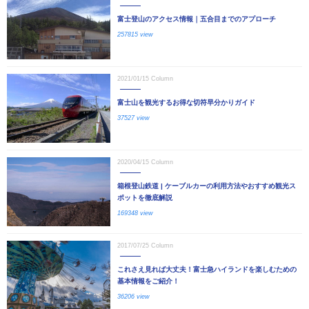
富士登山のアクセス情報｜五合目までのアプローチ
257815 view
2021/01/15
Column
富士山を観光するお得な切符早分かりガイド
37527 view
2020/04/15
Column
箱根登山鉄道 | ケーブルカーの利用方法やおすすめ観光ス
ポットを徹底解説
169348 view
2017/07/25
Column
これさえ見れば大丈夫！富士急ハイランドを楽しむための
基本情報をご紹介！
36206 view