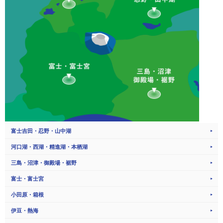
富士吉田・忍野・山中湖
河口湖・西湖・精進湖・本栖湖
三島・沼津・御殿場・裾野
富士・富士宮
小田原・箱根
伊豆・熱海