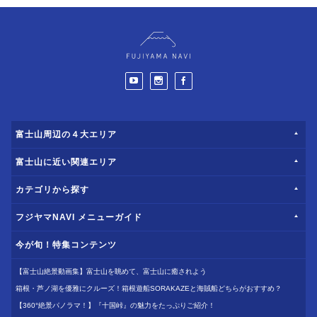
富士山周辺の４大エリア
富士山に近い関連エリア
カテゴリから探す
フジヤマNAVI メニューガイド
今が旬！特集コンテンツ
【富士山絶景動画集】富士山を眺めて、富士山に癒されよう
箱根・芦ノ湖を優雅にクルーズ！箱根遊船SORAKAZEと海賊船どちらがおすすめ？
【360°絶景パノラマ！】『十国峠』の魅力をたっぷりご紹介！