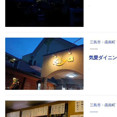
-
三島市・函南町
気愛ダイニン
‐
三島市・函南町