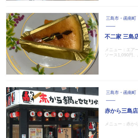
三島市・函南町
不二家 三島
メニュー：エア
ソース1,090
三島市・函南町
赤から三島店
メニュー：赤から鍋