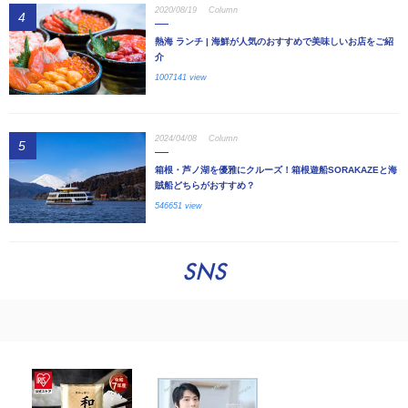
2020/08/19
Column
4
熱海 ランチ | 海鮮が人気のおすすめで美味しいお店をご紹
介
1007141 view
2024/04/08
Column
5
箱根・芦ノ湖を優雅にクルーズ！箱根遊船SORAKAZEと海
賊船どちらがおすすめ？
546651 view
SNS