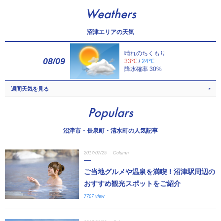
Weathers
沼津エリアの天気
晴れのちくもり
08/09
33℃
/
24℃
降水確率 30%
週間天気を見る
Populars
沼津市・長泉町・清水町の人気記事
2017/07/25
Column
ご当地グルメや温泉を満喫！沼津駅周辺の
おすすめ観光スポットをご紹介
7707 view