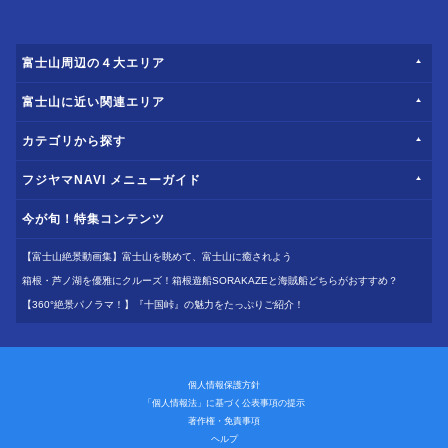
富士山周辺の４大エリア
富士山に近い関連エリア
カテゴリから探す
フジヤマNAVI メニューガイド
今が旬！特集コンテンツ
【富士山絶景動画集】富士山を眺めて、富士山に癒されよう
箱根・芦ノ湖を優雅にクルーズ！箱根遊船SORAKAZEと海賊船どちらがおすすめ？
【360°絶景パノラマ！】『十国峠』の魅力をたっぷりご紹介！
個人情報保護方針
「個人情報法」に基づく公表事項の提示
著作権・免責事項
ヘルプ