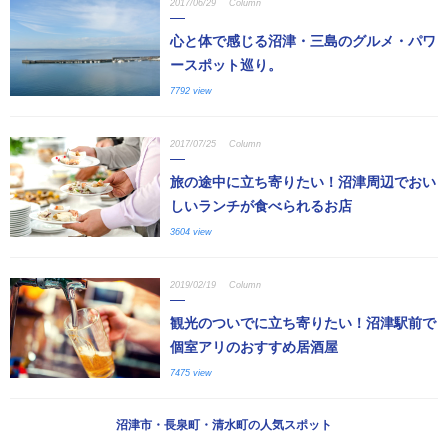
2017/06/29
Column
心と体で感じる沼津・三島のグルメ・パワ
ースポット巡り。
7792 view
2017/07/25
Column
旅の途中に立ち寄りたい！沼津周辺でおい
しいランチが食べられるお店
3604 view
2019/02/19
Column
観光のついでに立ち寄りたい！沼津駅前で
個室アリのおすすめ居酒屋
7475 view
沼津市・長泉町・清水町の人気スポット