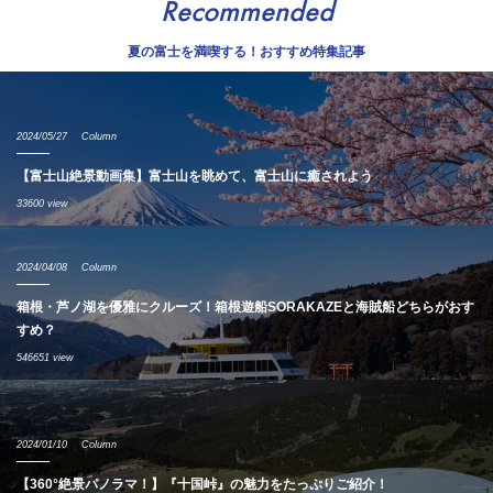
Recommended
夏の富士を満喫する！おすすめ特集記事
2024/05/27
Column
【富士山絶景動画集】富士山を眺めて、富士山に癒されよう
33600 view
2024/04/08
Column
箱根・芦ノ湖を優雅にクルーズ！箱根遊船SORAKAZEと海賊船どちらがおす
すめ？
546651 view
2024/01/10
Column
【360°絶景パノラマ！】『十国峠』の魅力をたっぷりご紹介！