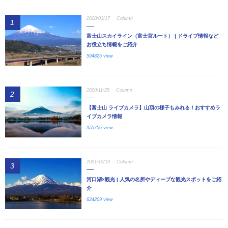
2020/01/17
Column
1
富士山スカイライン（富士宮ルート） | ドライブ情報など
お役立ち情報をご紹介
594825 view
2020/11/25
Column
2
【富士山 ライブカメラ】山頂の様子もみれる！おすすめラ
イブカメラ情報
355756 view
2021/12/10
Column
3
河口湖×観光 | 人気の名所やディープな観光スポットをご紹
介
624209 view