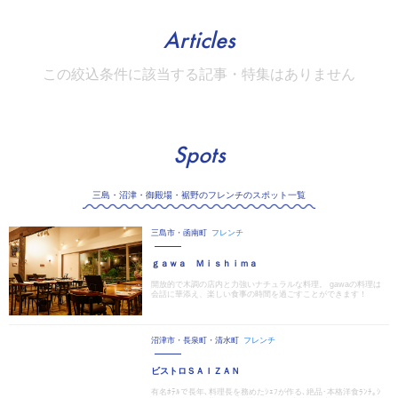
Articles
この絞込条件に該当する記事・特集はありません
Spots
三島・沼津・御殿場・裾野のフレンチのスポット一覧
三島市・函南町
フレンチ
ｇａｗａ Ｍｉｓｈｉｍａ
開放的で木調の店内と力強いナチュラルな料理。 gawaの料理は
会話に華添え、楽しい食事の時間を過ごすことができます！
沼津市・長泉町・清水町
フレンチ
ビストロＳＡＩＺＡＮ
有名ﾎﾃﾙで長年､料理長を務めたｼｪﾌが作る､絶品･本格洋食ﾗﾝﾁ｡ｼ