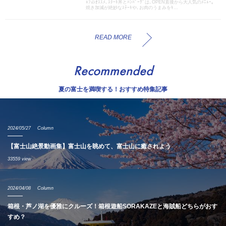
ｪﾌのｵｽｽﾒ､ｽﾃｰｷ丼とﾊﾝﾊﾞｰｸﾞは､OPEN直後から大人気のﾒﾆｭｰ｡
焼き加減が絶妙なｽﾃｰｷや､お肉のうまみをｷ...
READ MORE
Recommended
夏の富士を満喫する！おすすめ特集記事
2024/05/27
Column
【富士山絶景動画集】富士山を眺めて、富士山に癒されよう
33559 view
2024/04/08
Column
箱根・芦ノ湖を優雅にクルーズ！箱根遊船SORAKAZEと海賊船どちらがおす
すめ？