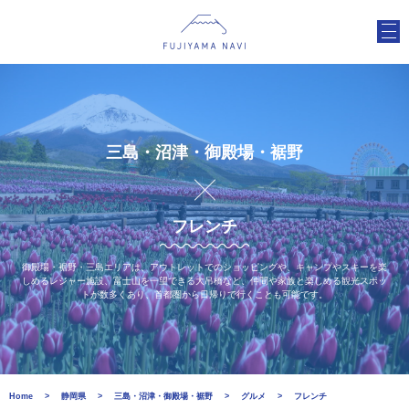
三島・沼津・御殿場・裾野
フレンチ
御殿場・裾野・三島エリアは、アウトレットでのショッピングや、キャンプやスキーを楽
しめるレジャー施設、富士山を一望できる大吊橋など、仲間や家族と楽しめる観光スポッ
トが数多くあり、首都圏から日帰りで行くことも可能です。
Home
静岡県
三島・沼津・御殿場・裾野
グルメ
フレンチ