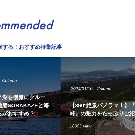
ommended
喫する！おすすめ特集記事
Column
2024/01/10
Column
ノ湖を優雅にクルー
船SORAKAZEと海
【360°絶景パノラマ！】
らがおすすめ？
峠』の魅力をたっぷりご紹
18003 view