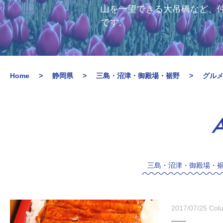
山を一望できる大吊橋など、
です。
Home
静岡県
三島・沼津・御殿場・裾野
グル
A
三島・沼津・御殿場・
2017/07/25
Col