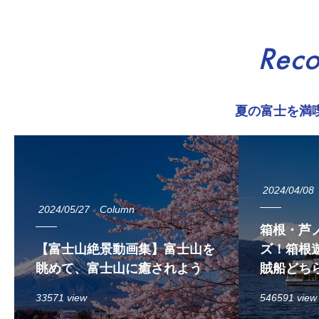
Rec
夏の富士を満
2024/04/08
2024/05/27
Column
箱根・芦
【富士山絶景動画集】富士山を
ズ！箱根遊
眺めて、富士山に癒されよう
賊船どち
33571 view
546591 view