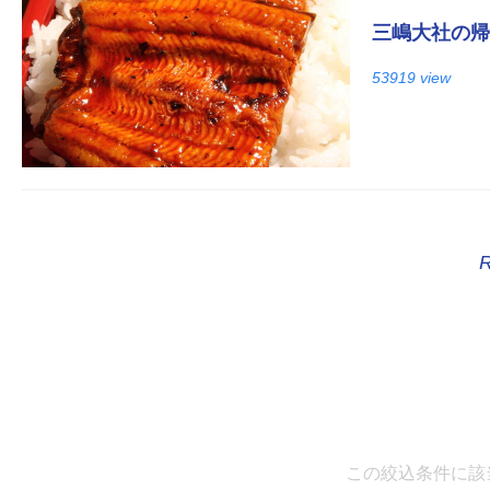
三嶋大社の帰
53919 view
この絞込条件に該