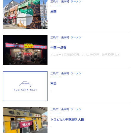
三島市・函南町
ラーメン
幸華
‐
三島市・函南町
ラーメン
中華 一品香
メニュー：広東麺900円、レバニラ600円、餃子350円など
三島市・函南町
ラーメン
南天
‐
三島市・函南町
ラーメン
トロピカル中華三昧 大龍
‐