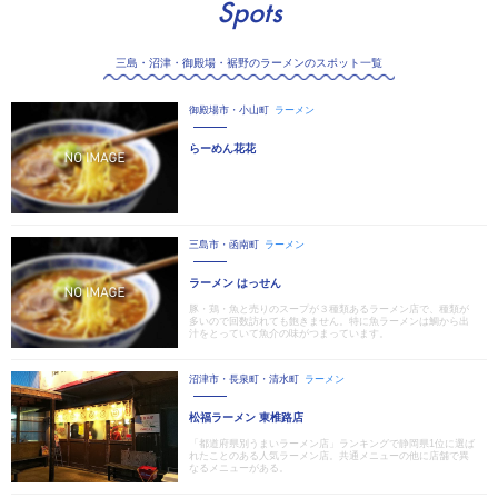
Spots
三島・沼津・御殿場・裾野のラーメンのスポット一覧
御殿場市・小山町
ラーメン
らーめん花花
三島市・函南町
ラーメン
ラーメン はっせん
豚・鶏・魚と売りのスープが３種類あるラーメン店で、種類が
多いので回数訪れても飽きません。特に魚ラーメンは鯛から出
汁をとっていて魚介の味がつまっています。
沼津市・長泉町・清水町
ラーメン
松福ラーメン 東椎路店
「都道府県別うまいラーメン店」ランキングで静岡県1位に選ば
れたことのある人気ラーメン店。共通メニューの他に店舗で異
なるメニューがある。