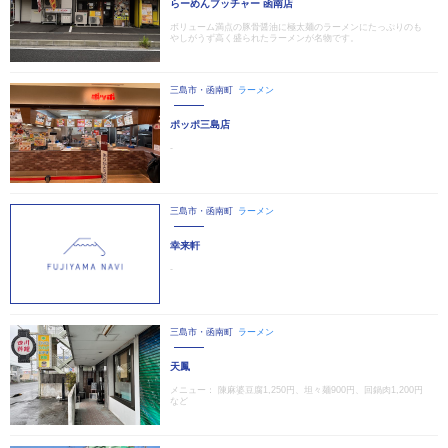
らーめんブッチャー 函南店
ボリューム満点の豚骨醤油に極太麺のラーメンにたっぷりのも
やしがうず高く盛られたラーメンが名物です。
三島市・函南町
ラーメン
ポッポ三島店
‐
三島市・函南町
ラーメン
幸来軒
‐
三島市・函南町
ラーメン
天鳳
メニュー： 陳麻婆豆腐1,250円、坦々麺900円、回鍋肉1,200円
など