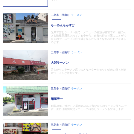
三島市・函南町
ラーメン
らーめんもかすけ
兄弟で営むラーメン店で、メニューの種類が豊富です。麺の太
さも数種類用意されている中から、自分の好みで選ぶことがで
きるので、スープに合う麺を探したり様々な組み合わせを楽し
めます。
三島市・函南町
ラーメン
大関ラーメン
昔ながらのラーメン店で大きなバターとモヤシ炒めの乗った味
噌ラーメンが評判です。
三島市・函南町
ラーメン
麺屋天一
創業35年、懐かしい雰囲気のある昔ながらのラーメン屋さんで
す。夏には期間限定メニューの冷やしラーメンも登場します。
三島市・函南町
ラーメン