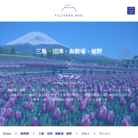
三島・沼津・御殿場・裾野
ラーメン
御殿場・裾野・三島エリアは、アウトレットでのショッピングや、キャンプやスキーを楽
しめるレジャー施設、富士山を一望できる大吊橋など、仲間や家族と楽しめる観光スポッ
トが数多くあり、首都圏から日帰りで行くことも可能です。
Home
静岡県
三島・沼津・御殿場・裾野
グルメ
ラーメン