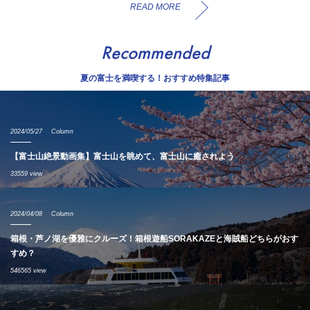
READ MORE
Recommended
夏の富士を満喫する！おすすめ特集記事
2024/05/27
Column
【富士山絶景動画集】富士山を眺めて、富士山に癒されよう
33559 view
2024/04/08
Column
箱根・芦ノ湖を優雅にクルーズ！箱根遊船SORAKAZEと海賊船どちらがおす
すめ？
546565 view