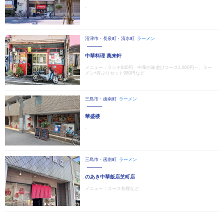
‐
沼津市・長泉町・清水町
ラーメン
中華料理 萬来軒
メニュー：ランチ840円、中華の味遊びコース1,800円～、ラー
メン+丼ぶりセット980円など
三島市・函南町
ラーメン
華盛楼
‐
三島市・函南町
ラーメン
のあき中華飯店芝町店
メニュー：コース各種など