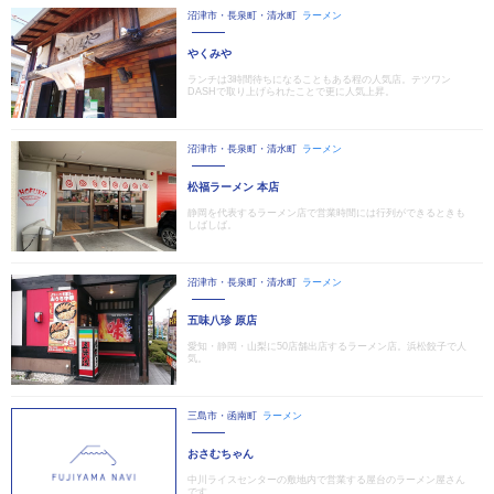
沼津市・長泉町・清水町
ラーメン
やくみや
ランチは3時間待ちになることもある程の人気店。テツワン
DASHで取り上げられたことで更に人気上昇。
沼津市・長泉町・清水町
ラーメン
松福ラーメン 本店
静岡を代表するラーメン店で営業時間には行列ができるときも
しばしば。
沼津市・長泉町・清水町
ラーメン
五味八珍 原店
愛知・静岡・山梨に50店舗出店するラーメン店。浜松餃子で人
気。
三島市・函南町
ラーメン
おさむちゃん
中川ライスセンターの敷地内で営業する屋台のラーメン屋さん
です。