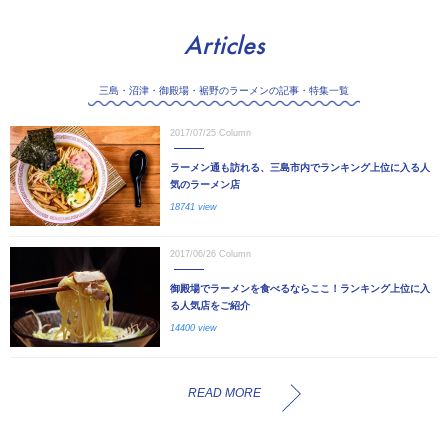
Articles
三島・沼津・御殿場・裾野のラーメンの記事・特集一覧
2017/07/25
Column
ラーメン通も訪れる、三島市内でランキング上位に入る人
気のラーメン店
18741 view
2017/06/26
Column
御殿場でラーメンを食べるならここ！ランキング上位に入
る人気店をご紹介
14400 view
READ MORE