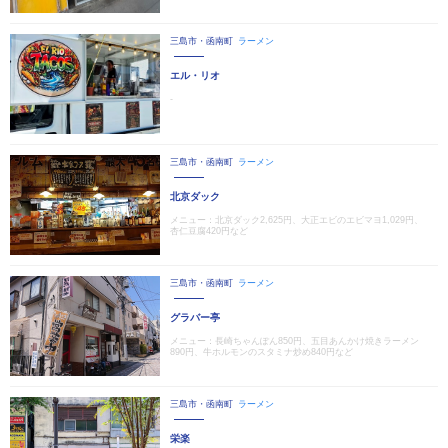
三島市・函南町
ラーメン
エル・リオ
‐
三島市・函南町
ラーメン
北京ダック
メニュー：北京ダック2,625円、大正エビのエビマヨ1,029円、
杏仁豆腐420円など
三島市・函南町
ラーメン
グラバー亭
メニュー：長崎ちゃんぽん850円、五目あんかけ焼きラーメン
890円、牛ホルモンのスタミナ炒め840円など
三島市・函南町
ラーメン
栄楽