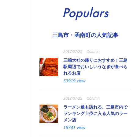
Populars
三島市・函南町の人気記事
2017/07/25
Column
三嶋大社の帰りにおすすめ！三島
駅周辺でおいしいうなぎが食べら
れるお店
53919 view
2017/07/25
Column
ラーメン通も訪れる、三島市内で
ランキング上位に入る人気のラー
メン店
18741 view