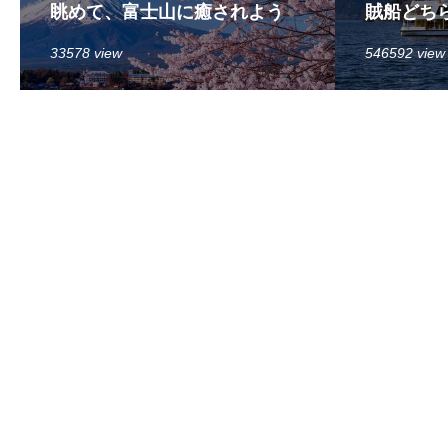
眺めて、富士山に癒されよう
賊船どち
33578 view
546592 view