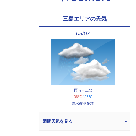
三島エリアの天気
08/07
雨時々止む
36℃
/
25℃
降水確率 80%
週間天気を見る