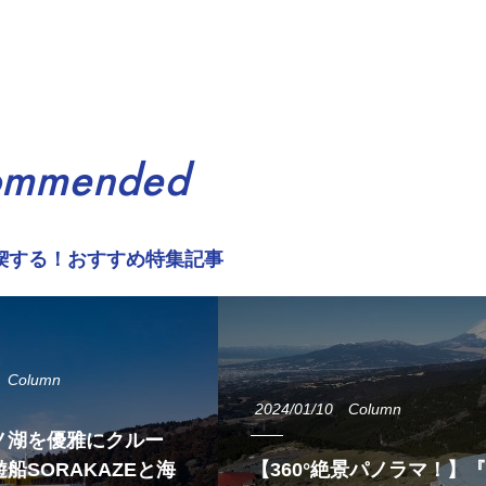
ommended
喫する！おすすめ特集記事
Column
2024/01/10
Column
ノ湖を優雅にクルー
船SORAKAZEと海
【360°絶景パノラマ！】