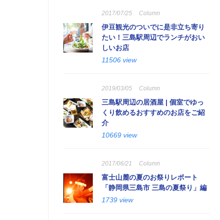
2017/07/25
Column
伊豆観光のついでに是非立ち寄り
たい！三島駅周辺でランチがおい
しいお店
11506 view
2019/03/05
Column
三島駅周辺の居酒屋 | 個室でゆっ
くり飲めるおすすめのお店をご紹
介
10669 view
2017/06/21
Column
富士山麓の夏のお祭りレポート
「静岡県三島市 三島の夏祭り」編
1739 view