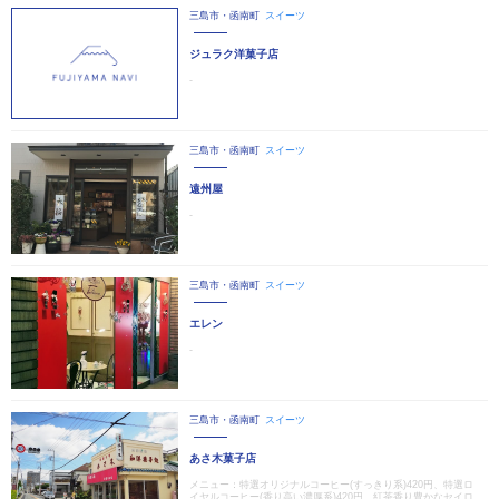
三島市・函南町
スイーツ
ジュラク洋菓子店
-
三島市・函南町
スイーツ
遠州屋
-
三島市・函南町
スイーツ
エレン
-
三島市・函南町
スイーツ
あさ木菓子店
メニュー：特選オリジナルコーヒー(すっきり系)420円、特選ロ
イヤルコーヒー(香り高い濃厚系)420円、紅茶香り豊かなセイロ