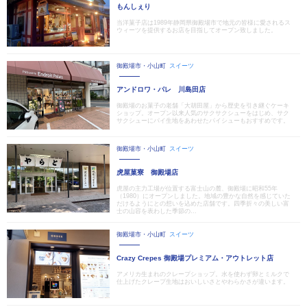
もんしぇり
当洋菓子店は1989年静岡県御殿場市で地元の皆様に愛されるス
ウィーツを提供するお店を目指してオープン致しました。
御殿場市・小山町
スイーツ
アンドロワ・パレ 川島田店
御殿場のお菓子の老舗「大胡田屋」から歴史を引き継ぐケーキ
ショップ。オープン以来人気のサクサクシューをはじめ、サク
サクシューにパイ生地をあわせたパイシューもおすすめです。
御殿場市・小山町
スイーツ
虎屋菓寮 御殿場店
虎屋の主力工場が位置する富士山の麓、御殿場に昭和55年
（1980）にオープンしました。地域の豊かな自然を感じていた
だけるようにとの想いを込めた店舗です。四季折々の美しい富
士の山容を表わした季節の...
御殿場市・小山町
スイーツ
Crazy Crepes 御殿場プレミアム・アウトレット店
アメリカ生まれのクレープショップ。水を使わず卵とミルクで
仕上げたクレープ生地はおいしいさとやわらかさが違います。