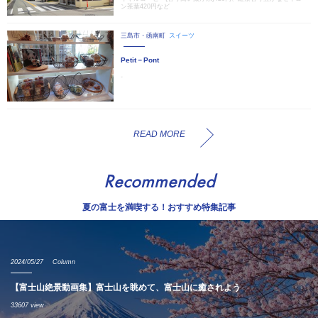
ン茶葉420円など
三島市・函南町
スイーツ
Petit－Pont
-
READ MORE
Recommended
夏の富士を満喫する！おすすめ特集記事
2024/05/27
Column
【富士山絶景動画集】富士山を眺めて、富士山に癒されよう
33607 view