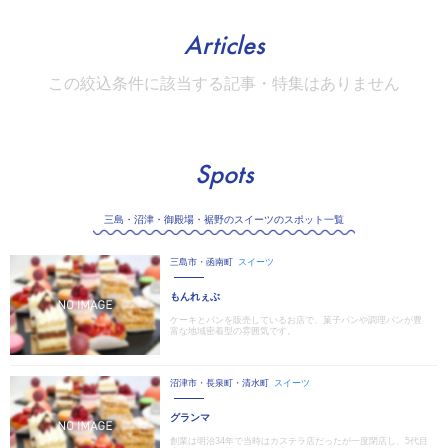
Articles
この絞込条件に該当する記事・特集はありません
Spots
三島・沼津・御殿場・裾野のスイーツのスポット一覧
三島市・函南町
スイーツ
もんれぇぶ
ケーキとパンを販売しているお店で、菓子パンや調理パンが豊
富な地域密着型の雰囲気です。
沼津市・長泉町・清水町
スイーツ
グランマ
創業は明治34年で当時はカステラ店だったが一度閉店し、5代目