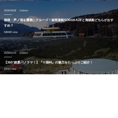
2024/04/08
Column
箱根・芦ノ湖を優雅にクルーズ！箱根遊船SORAKAZEと海賊船どちらがおす
すめ？
546686 view
2024/01/10
Column
【360°絶景パノラマ！】『十国峠』の魅力をたっぷりご紹介！
18043 view