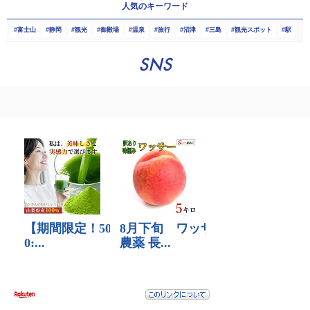
人気のキーワード
富士山
静岡
観光
御殿場
温泉
旅行
沼津
三島
観光スポット
駅
SNS