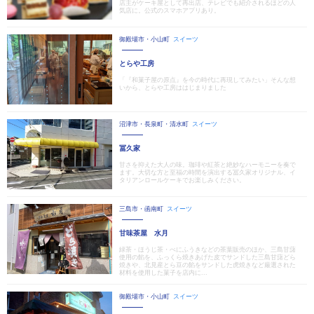
店主がケーキ屋として再出店、テレビでも紹介されるほどの人
気店に。公式のスマホアプリあり。
御殿場市・小山町
スイーツ
とらや工房
「『和菓子屋の原点』を今の時代に再現してみたい」そんな想
いから、とらや工房ははじまりました
沼津市・長泉町・清水町
スイーツ
冨久家
甘さを抑えた大人の味。珈琲や紅茶と絶妙なハーモニーを奏で
ます。大切な方と至福の時間を演出する冨久家オリジナル、イ
タリアンロールケーキでお楽しみください。
三島市・函南町
スイーツ
甘味茶屋 水月
緑茶・ほうじ茶・べにふうきなどの茶葉販売のほか、三島甘藷
使用の餡を、ふっくら焼きあげた皮でサンドした三島甘藷どら
焼きや、北見産とら豆の餡をサンドした虎焼きなど厳選された
材料を使用した菓子を店内に...
御殿場市・小山町
スイーツ