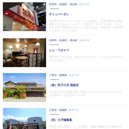
沼津市・長泉町・清水町
スイーツ
ディッパーダン
米大手のアイスクリームチェーンと提携し、日本国内でも全国
展開しているディッシュアップ式のアイスクリーム店。クレー
プを日本で定着させたチェーン店でもある。男性はオール300円
になるキャンペーンあり。
沼津市・長泉町・清水町
スイーツ
シェ・ワタナベ
通常のケーキに加え、低カロリーケーキ、ノンアレルギーケー
キなどを扱う。
三島市・函南町
スイーツ
（株）田子の月 函南店
もなかがウリの和菓子屋。洋風にカスタードクリームをスポン
ジに詰めた「富士山頂」も人気。
三島市・函南町
スイーツ
（有）小戸橋製菓
洋菓子工房に併設している店舗で、名物の猪最中など和菓子の