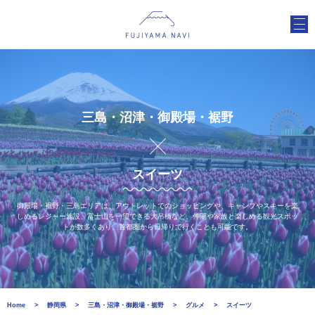
三島・沼津・御殿場・裾野
スイーツ
御殿場・裾野・三島エリアは、アウトレットでのショッピングや、キャンプやスキーを楽
しめるレジャー施設、富士山を一望できる大吊橋など、仲間や家族と楽しめる観光スポッ
トが数多くあり、首都圏から日帰りで行くことも可能です。
Home
静岡県
三島・沼津・御殿場・裾野
グルメ
スイーツ