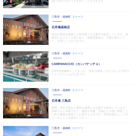
他に手作りのケーキを買うこともできます。
三島市・函南町
スイーツ
石舟庵函南店
地元の素材を使用した和洋様々なお菓子を販売しています。函
南店にはプリン工房があり、函南店限定の「丹那の朝のプリ
ン」を買うことができます。
三島市・函南町
スイーツ
CAMPANACCIO（カンパナッチョ）
100%天然素材にこだわった、牛乳の美味しさがつまった手作り
アイスクリームのお店です。
三島市・函南町
スイーツ
石舟庵 三島店
静岡、伊豆で取れた素材を使用したお菓子を販売しています。
和菓子から洋菓子まで、饅頭や羊羹、大福などの他に季節ごと
の旬の果物を使用したお菓子も人気です。伊豆特産のニューサ
マーオレンジを贅沢につかっ...
三島市・函南町
スイーツ