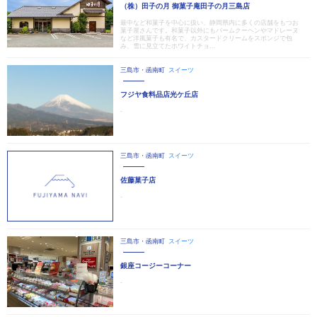
（株）田子の月 御菓子庵田子の月三島店
最中など和菓子を中心に扱い、静岡県内に多くの店舗をもつお
菓子屋さんです。和菓子以外にもバームクーヘンやマドレーヌ
など洋風菓子も有名で、カスタードクリームをスポンジで包
み、雪に見立てたホワイトチョ...
三島市・函南町
スイーツ
フジヤ食料品店光ケ丘店
-
三島市・函南町
スイーツ
佐藤菓子店
-
三島市・函南町
スイーツ
銀座コージーコーナー
-