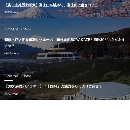
【富士山絶景動画集】富士山を眺めて、富士山に癒されよう
33560 view
2024/04/08
Column
箱根・芦ノ湖を優雅にクルーズ！箱根遊船SORAKAZEと海賊船どちらがおす
すめ？
546565 view
2024/01/10
Column
【360°絶景パノラマ！】『十国峠』の魅力をたっぷりご紹介！
17997 view