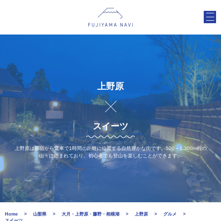
上野原
スイーツ
上野原は新宿から電車で1時間の距離に位置する自然豊かな街です。500～1,300m程の
山々に囲まれており、初心者でも登山を楽しむことができます。
Home
山梨県
大月・上野原・藤野・相模湖
上野原
グルメ
スイーツ