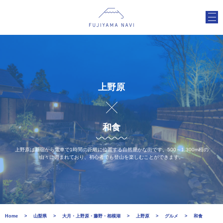
上野原
和食
上野原は新宿から電車で1時間の距離に位置する自然豊かな街です。500～1,300m程の
山々に囲まれており、初心者でも登山を楽しむことができます。
Home
山梨県
大月・上野原・藤野・相模湖
上野原
グルメ
和食