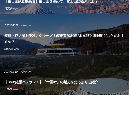
【富士山絶景動画集】富士山を眺めて、富士山に癒されよう
33596 view
2024/04/08
Column
箱根・芦ノ湖を優雅にクルーズ！箱根遊船SORAKAZEと海賊船どちらがおす
すめ？
546643 view
2024/01/10
Column
【360°絶景パノラマ！】『十国峠』の魅力をたっぷりご紹介！
18020 view