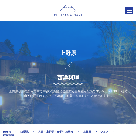
上野原
西洋料理
上野原は新宿から電車で1時間の距離に位置する自然豊かな街です。500～1,300m程の
山々に囲まれており、初心者でも登山を楽しむことができます。
Home
山梨県
大月・上野原・藤野・相模湖
上野原
グルメ
西洋料理