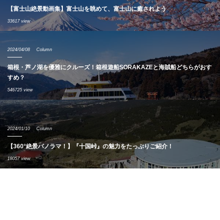
【富士山絶景動画集】富士山を眺めて、富士山に癒されよう
33617 view
2024/04/08
Column
箱根・芦ノ湖を優雅にクルーズ！箱根遊船SORAKAZEと海賊船どちらがおす
すめ？
546725 view
2024/01/10
Column
【360°絶景パノラマ！】『十国峠』の魅力をたっぷりご紹介！
18057 view