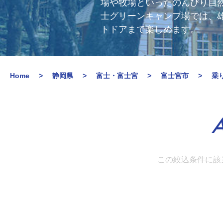
場や牧場といったのんびり自然
士グリーンキャンプ場では、
トドアまで楽しめます。
Home
静岡県
富士・富士宮
富士宮市
乗
A
この絞込条件に該