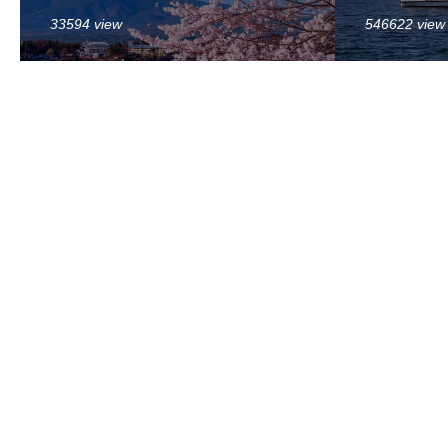
33594 view
546622 view