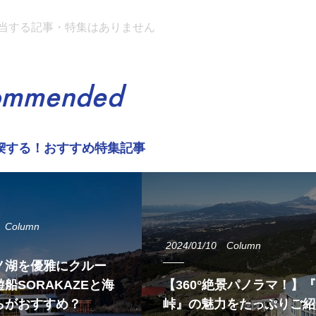
当する記事・特集はありません
ommended
喫する！おすすめ特集記事
Column
2024/01/10
Column
ノ湖を優雅にクルー
船SORAKAZEと海
【360°絶景パノラマ！】
らがおすすめ？
峠』の魅力をたっぷりご紹