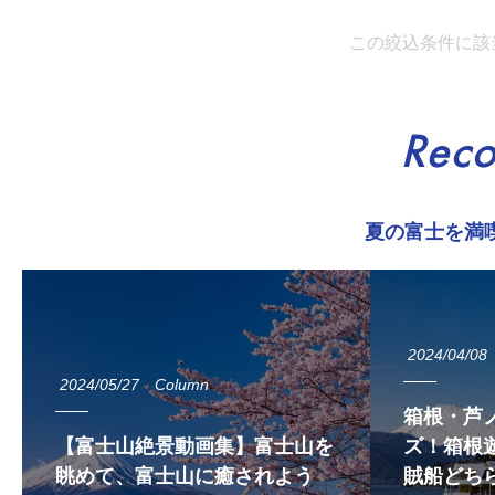
この絞込条件に該
Rec
夏の富士を満
2024/04/08
2024/05/27
Column
箱根・芦
【富士山絶景動画集】富士山を
ズ！箱根遊
眺めて、富士山に癒されよう
賊船どち