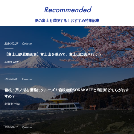
Recommended
夏の富士を満喫する！おすすめ特集記事
2024/05/27
Column
【富士山絶景動画集】富士山を眺めて、富士山に癒されよう
33596 view
2024/04/08
Column
箱根・芦ノ湖を優雅にクルーズ！箱根遊船SORAKAZEと海賊船どちらがおす
すめ？
546644 view
2024/01/10
Column