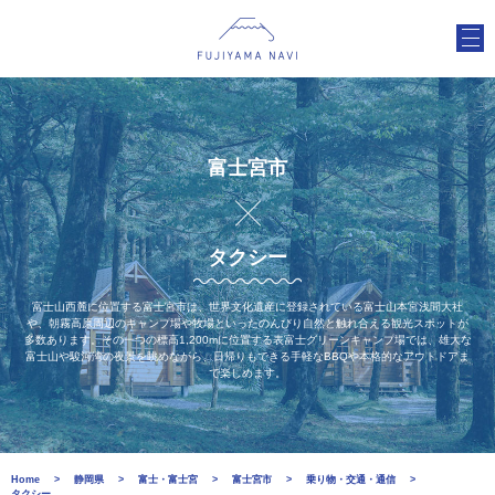
富士宮市
タクシー
富士山西麓に位置する富士宮市は、世界文化遺産に登録されている富士山本宮浅間大社
や、朝霧高原周辺のキャンプ場や牧場といったのんびり自然と触れ合える観光スポットが
多数あります。その一つの標高1,200mに位置する表富士グリーンキャンプ場では、雄大な
富士山や駿河湾の夜景を眺めながら、日帰りもできる手軽なBBQや本格的なアウトドアま
で楽しめます。
Home
静岡県
富士・富士宮
富士宮市
乗り物・交通・通信
タクシー