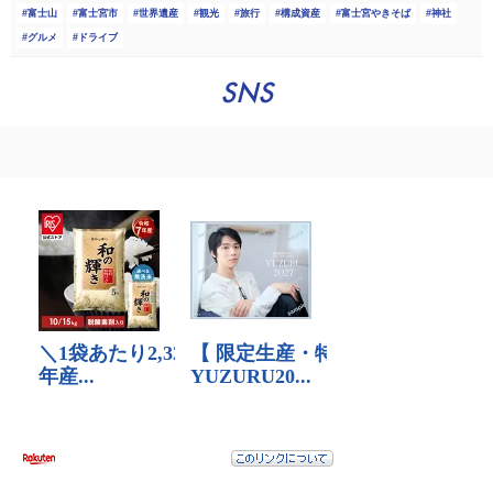
富士山
富士宮市
世界遺産
観光
旅行
構成資産
富士宮やきそば
神社
グルメ
ドライブ
SNS