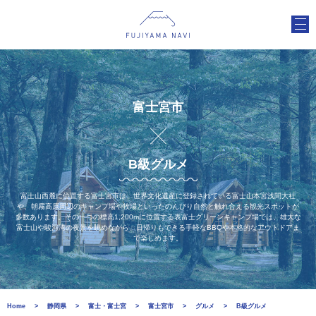
富士宮市
B級グルメ
富士山西麓に位置する富士宮市は、世界文化遺産に登録されている富士山本宮浅間大社
や、朝霧高原周辺のキャンプ場や牧場といったのんびり自然と触れ合える観光スポットが
多数あります。その一つの標高1,200mに位置する表富士グリーンキャンプ場では、雄大な
富士山や駿河湾の夜景を眺めながら、日帰りもできる手軽なBBQや本格的なアウトドアま
で楽しめます。
Home
静岡県
富士・富士宮
富士宮市
グルメ
B級グルメ