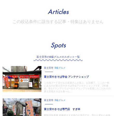
Articles
この絞込条件に該当する記事・特集はありません
Spots
富士宮市のB級グルメのスポット一覧
富士宮市
B級グルメ
富士宮やきそば学会 アンテナショップ
ご当地フード店やお土産屋さんが並ぶ、お宮横丁。ここの一角
にあるのが富士宮やきそば学会アンテナショップです。2年連
続、B-1グランプリでゴールドグランプリを受賞したこだわりの
富士宮焼きそばを食べら...
富士宮市
B級グルメ
富士宮やきそば専門店 すぎ本
昭和23年創業 鉄板焼きすぎ本の出張店です。昔から変わらぬ味