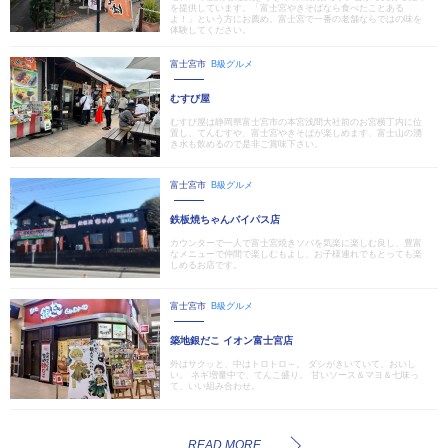
を提供しています。「富士宮やきそばなら食べたことある
よ！」という方にお薦め。富士宮で一番の老舗ならではの味を
体験してください。
富士宮市
B級グルメ
むすび屋
むすび屋は静岡県富士宮市の本宮浅間大社前のお宮横丁内に位
置し、てんむすや、富士宮やきそばが楽しめます、富士山の湧
き水も飲めるので是非ご賞味下さい。
富士宮市
B級グルメ
鉄板焼ちゃんバイパス店
カウンターで一人で富士宮焼きソバを気楽に楽しむ良し、豊富
なメニューで仲間で楽しむもよし、お子様連れでもとっても楽
しめるお店です。
富士宮市
B級グルメ
築地銀だこ イオン富士宮店
外はサクッと、中はトロトロ～。 ダシがきいていて、おいし
い。 ネギ増量中で、てんこ盛り。 甘いソース＆マヨ＆七味っ
て、いい組み合わせ。
READ MORE