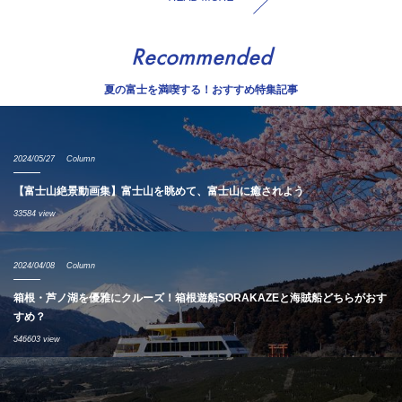
Recommended
夏の富士を満喫する！おすすめ特集記事
2024/05/27
Column
【富士山絶景動画集】富士山を眺めて、富士山に癒されよう
33584 view
2024/04/08
Column
箱根・芦ノ湖を優雅にクルーズ！箱根遊船SORAKAZEと海賊船どちらがおす
すめ？
546603 view