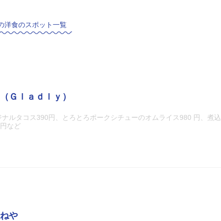
の洋食のスポット一覧
（Ｇｌａｄｌｙ）
ナルタコス390円、とろとろポークシチューのオムライス980 円、煮
0円など
ねや