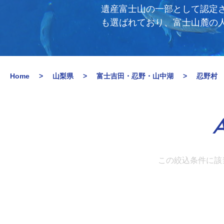
遺産富士山の一部として認定
も選ばれており、富士山麓の
Home
山梨県
富士吉田・忍野・山中湖
忍野村
A
この絞込条件に該