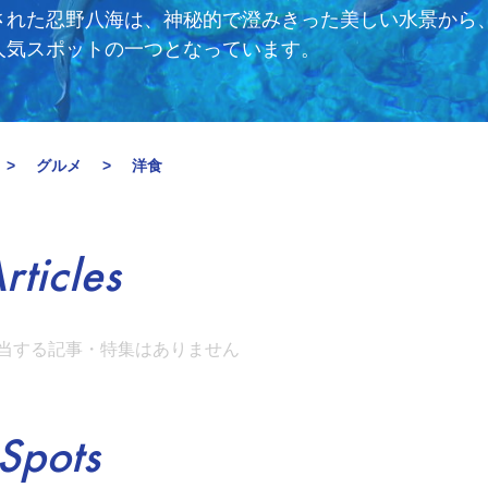
された忍野八海は、神秘的で澄みきった美しい水景から
人気スポットの一つとなっています。
グルメ
洋食
rticles
当する記事・特集はありません
Spots