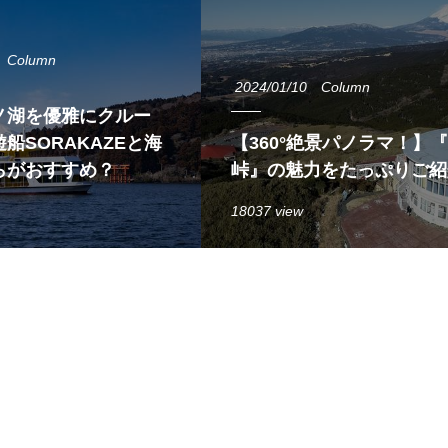
Column
2024/01/10
Column
ノ湖を優雅にクルー
船SORAKAZEと海
【360°絶景パノラマ！】
らがおすすめ？
峠』の魅力をたっぷりご紹
18037 view