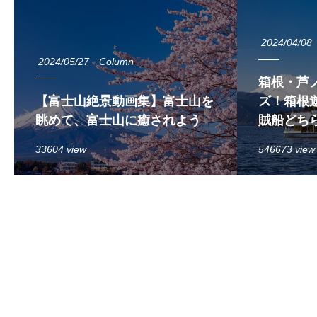
2024/04/08
2024/05/27
Column
箱根・芦
【富士山絶景動画集】富士山を
ズ！箱根遊
眺めて、富士山に癒されよう
賊船どち
33604 view
546673 view