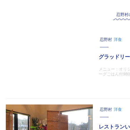
忍野村
忍野村
洋食
グラッドリー
メニュー：オリジ
ーグごはん付98
忍野村
洋食
レストランい