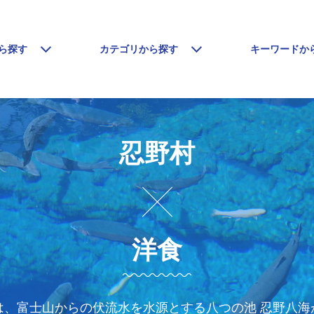
ら探す
カテゴリから探す
キーワードか
忍野村
洋食
、富士山からの伏流水を水源とする八つの池 忍野八海が