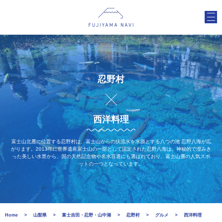
忍野村
西洋料理
富士山北麓に位置する忍野村は、富士山からの伏流水を水源とする八つの池 忍野八海が広
がります。2013年に世界遺産富士山の一部として認定された忍野八海は、神秘的で澄みき
った美しい水景から、国の天然記念物や名水百選にも選ばれており、富士山麓の人気スポ
ットの一つとなっています。
Home
山梨県
富士吉田・忍野・山中湖
忍野村
グルメ
西洋料理