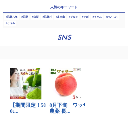
人気のキーワード
忍野八海
忍野
山梨
忍野村
富士山
グルメ
そば
うどん
おいしい
とうふ
SNS