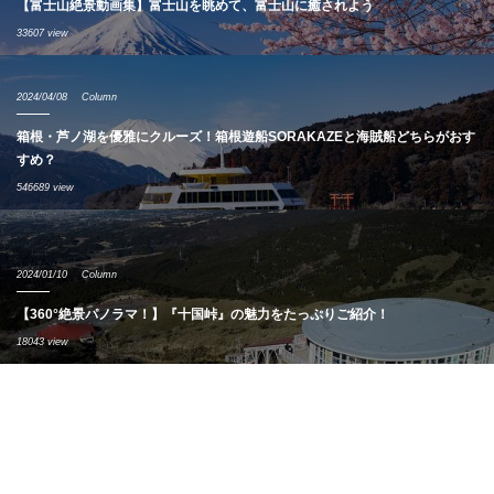
【富士山絶景動画集】富士山を眺めて、富士山に癒されよう
33607 view
2024/04/08
Column
箱根・芦ノ湖を優雅にクルーズ！箱根遊船SORAKAZEと海賊船どちらがおす
すめ？
546689 view
2024/01/10
Column
【360°絶景パノラマ！】『十国峠』の魅力をたっぷりご紹介！
18043 view