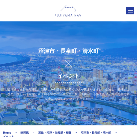
沼津市・長泉町・清水町
イベント
駿河湾に面した沼津は、新鮮な魚介類を求め多くの人が集まりますが、金冠山・発端丈山
など、美しい海岸線と富士山を望むハイキング・登山スポットも多くあり、海山それぞれ
の魅力を楽しむことができます。
Home
静岡県
三島・沼津・御殿場・裾野
沼津市・長泉町・清水町
イベント