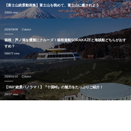
【富士山絶景動画集】富士山を眺めて、富士山に癒されよう
33604 view
2024/04/08
Column
箱根・芦ノ湖を優雅にクルーズ！箱根遊船SORAKAZEと海賊船どちらがおす
すめ？
546673 view
2024/01/10
Column
【360°絶景パノラマ！】『十国峠』の魅力をたっぷりご紹介！
18037 view