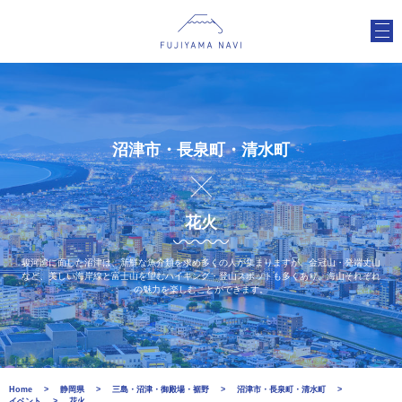
沼津市・長泉町・清水町
花火
駿河湾に面した沼津は、新鮮な魚介類を求め多くの人が集まりますが、金冠山・発端丈山
など、美しい海岸線と富士山を望むハイキング・登山スポットも多くあり、海山それぞれ
の魅力を楽しむことができます。
Home
静岡県
三島・沼津・御殿場・裾野
沼津市・長泉町・清水町
イベント
花火