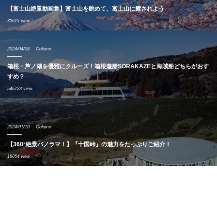
【富士山絶景動画集】富士山を眺めて、富士山に癒されよう
33615 view
2024/04/08
Column
箱根・芦ノ湖を優雅にクルーズ！箱根遊船SORAKAZEと海賊船どちらがおす
すめ？
546723 view
2024/01/10
Column
【360°絶景パノラマ！】『十国峠』の魅力をたっぷりご紹介！
18054 view