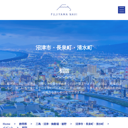
沼津市・長泉町・清水町
初詣
駿河湾に面した沼津は、新鮮な魚介類を求め多くの人が集まりますが、金冠山・発端丈山
など、美しい海岸線と富士山を望むハイキング・登山スポットも多くあり、海山それぞれ
の魅力を楽しむことができます。
Home
静岡県
三島・沼津・御殿場・裾野
沼津市・長泉町・清水町
イベント
初詣