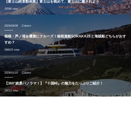
【富士山絶景動画集】富士山を眺めて、富士山に癒されよう
33590 view
2024/04/08
Column
箱根・芦ノ湖を優雅にクルーズ！箱根遊船SORAKAZEと海賊船どちらがおす
すめ？
546615 view
2024/01/10
Column
【360°絶景パノラマ！】『十国峠』の魅力をたっぷりご紹介！
18013 view