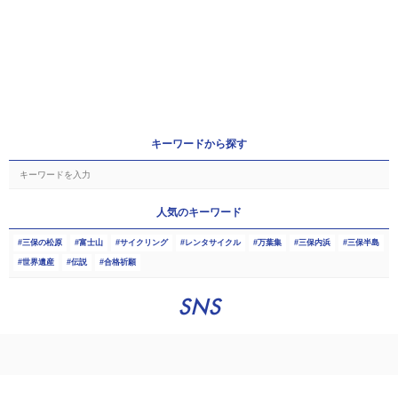
キーワードから探す
人気のキーワード
三保の松原
富士山
サイクリング
レンタサイクル
万葉集
三保内浜
三保半島
世界遺産
伝説
合格祈願
SNS