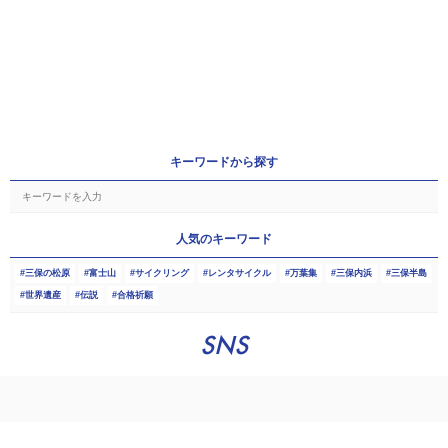
キーワードから探す
人気のキーワード
三保の松原
富士山
サイクリング
レンタサイクル
万葉集
三保内浜
三保半島
世界遺産
伝説
合格祈願
SNS