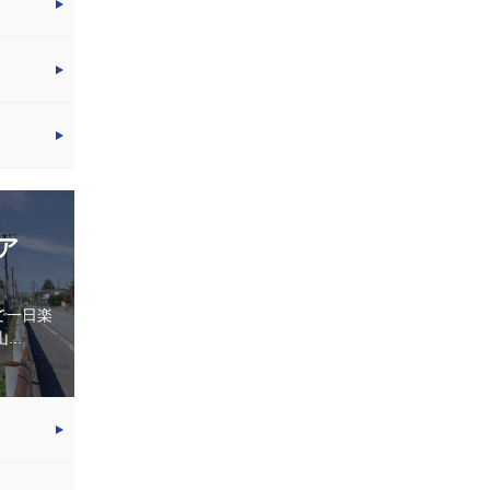
ア
で一日楽
..