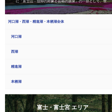
に「富士山－信仰の対象と芸術の源泉」の一部として、世...
河口湖・西湖・精進湖・本栖湖全体
河口湖
西湖
精進湖
本栖湖
富士・富士宮 エリア