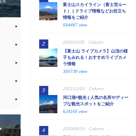
...
富士山スカイライン（富士宮ルー
ト） | ドライブ情報などお役立ち
情報をご紹介
594487 view
2020/11/25
Column
2
【富士山 ライブカメラ】山頂の様
子もみれる！おすすめライブカメ
ラ情報
355738 view
2021/12/10
Column
3
河口湖×観光 | 人気の名所やディー
プな観光スポットをご紹介
624165 view
2020/08/19
Column
ア
4