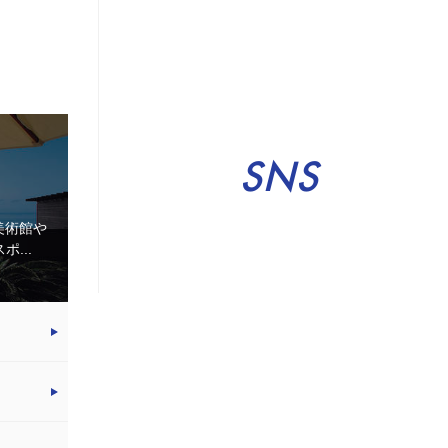
SNS
美術館や
...