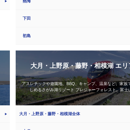
熱海
下田
初島
大月・上野原・藤野・相模湖 エリ
アスレチックや遊園地、BBQ、キャンプ、温泉など、家族
しめるさがみ湖リゾート プレジャーフォレスト。富士山.
大月・上野原・藤野・相模湖全体