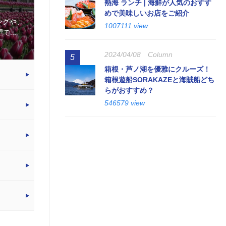
熱海 ランチ | 海鮮が人気のおすす
めで美味しいお店をご紹介
ングや、
1007111 view
...
2024/04/08
Column
5
箱根・芦ノ湖を優雅にクルーズ！
箱根遊船SORAKAZEと海賊船どち
らがおすすめ？
546579 view