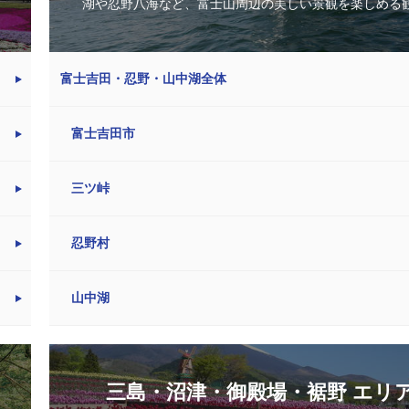
湖や忍野八海など、富士山周辺の美しい景観を楽しめる観光
富士吉田・忍野・山中湖全体
富士吉田市
三ツ峠
忍野村
山中湖
三島・沼津・御殿場・裾野 エリ