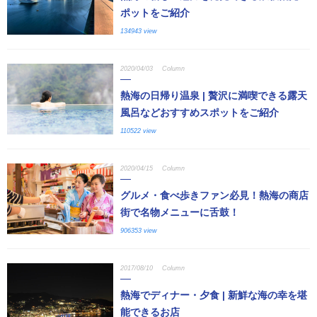
ポットをご紹介
134943 view
2020/04/03
Column
熱海の日帰り温泉 | 贅沢に満喫できる露天
風呂などおすすめスポットをご紹介
110522 view
2020/04/15
Column
グルメ・食べ歩きファン必見！熱海の商店
街で名物メニューに舌鼓！
906353 view
2017/08/10
Column
熱海でディナー・夕食 | 新鮮な海の幸を堪
能できるお店