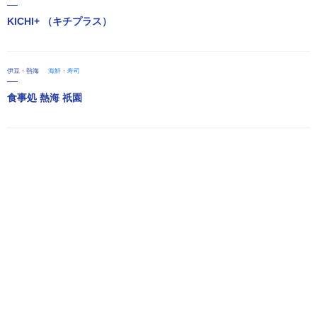
KICHI+ （キチプラス）
伊豆・熱海
海鮮・寿司
食事処 熱海 祇園