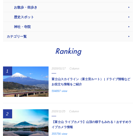
お散歩・街歩き
歴史スポット
神社・寺院
カテゴリ一覧
Ranking
2020/01/17
Column
1
富士山スカイライン（富士宮ルート） | ドライブ情報など
お役立ち情報をご紹介
594897 view
2020/11/25
Column
2
【富士山 ライブカメラ】山頂の様子もみれる！おすすめラ
イブカメラ情報
355756 view