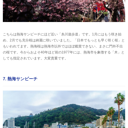
こちらは熱海サンビーチにほど近い「糸川遊歩道」です。1月にはもう咲き始
め、2月でも充分桜は綺麗に咲いていました。「日本でもっとも早く咲く桜」と
もいわれてます。熱海桜は熱海市以外ではほぼ鑑賞できない、まさに門外不出
の桜です。今からおよそ40年ほど前の1977年には、熱海市を象徴する「木」と
しても指定されています。大変貴重です。
7. 熱海サンビーチ