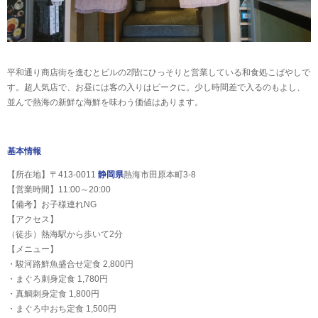
平和通り商店街を進むとビルの2階にひっそりと営業している和食処こばやしで
す。超人気店で、お昼には客の入りはピークに。少し時間差で入るのもよし、
並んで熱海の新鮮な海鮮を味わう価値はあります。
基本情報
【所在地】〒413-0011
静岡県
熱海市田原本町3-8
【営業時間】11:00～20:00
【備考】お子様連れNG
【アクセス】
（徒歩）熱海駅から歩いて2分
【メニュー】
・駿河路鮮魚盛合せ定食 2,800円
・まぐろ刺身定食 1,780円
・真鯛刺身定食 1,800円
・まぐろ中おち定食 1,500円