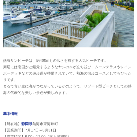
熱海サンビーチは、約400mもの広さを有する人気ビーチです。
周辺には南国かと錯覚するようなヤシの木が立ち並び、ムーンテラスやレイン
ボーデッキなどの遊歩道が整備されていて、熱海の散歩コースとしてもぴった
りです。
まるで青い空に海がつながっているかのようで、リゾート型ビーチとしての熱
海の代表的な美しい景色が楽しめます。
基本情報
【所在地】
静岡県
熱海市東海岸町
【営業期間】7月17日～8月31日
【営業時間】9:00～17:00（海水浴期間）