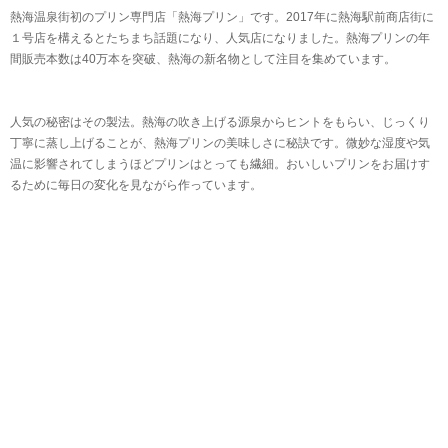
熱海温泉街初のプリン専門店「熱海プリン」です。2017年に熱海駅前商店街に
１号店を構えるとたちまち話題になり、人気店になりました。熱海プリンの年
間販売本数は40万本を突破、熱海の新名物として注目を集めています。
人気の秘密はその製法。熱海の吹き上げる源泉からヒントをもらい、じっくり
丁寧に蒸し上げることが、熱海プリンの美味しさに秘訣です。微妙な湿度や気
温に影響されてしまうほどプリンはとっても繊細。おいしいプリンをお届けす
るために毎日の変化を見ながら作っています。