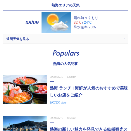
熱海エリアの天気
晴れ時々くもり
08/09
32℃
/
24℃
降水確率 20%
週間天気を見る
Populars
熱海の人気記事
2020/08/19
Column
熱海 ランチ | 海鮮が人気のおすすめで美味
しいお店をご紹介
1007150 view
2020/01/19
Column
熱海の新しい魅力を発見できる鉄板観光ス