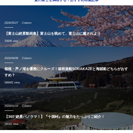
2024/05/27
Column
【富士山絶景動画集】富士山を眺めて、富士山に癒されよう
33606 view
2024/04/08
Column
箱根・芦ノ湖を優雅にクルーズ！箱根遊船SORAKAZEと海賊船どちらがおす
すめ？
546681 view
2024/01/10
Column
【360°絶景パノラマ！】『十国峠』の魅力をたっぷりご紹介！
18042 view