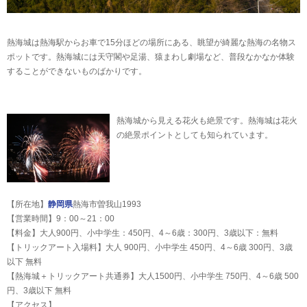
熱海城は熱海駅からお車で15分ほどの場所にある、眺望が綺麗な熱海の名物ス
ポットです。熱海城には天守閣や足湯、猿まわし劇場など、普段なかなか体験
することができないものばかりです。
熱海城から見える花火も絶景です。熱海城は花火
の絶景ポイントとしても知られています。
【所在地】
静岡県
熱海市曽我山1993
【営業時間】9：00～21：00
【料金】大人900円、小中学生：450円、4～6歳：300円、3歳以下：無料
【トリックアート入場料】大人 900円、小中学生 450円、4～6歳 300円、3歳
以下 無料
【熱海城＋トリックアート共通券】大人1500円、小中学生 750円、4～6歳 500
円、3歳以下 無料
【アクセス】