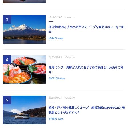
2021/12/10
Column
3
河口湖×観光 | 人気の名所やディープな観光スポットをご紹
介
624221 view
2020/08/19
Column
4
熱海 ランチ | 海鮮が人気のおすすめで美味しいお店をご紹
介
1007150 view
2024/04/08
Column
5
箱根・芦ノ湖を優雅にクルーズ！箱根遊船SORAKAZEと海
賊船どちらがおすすめ？
546681 view