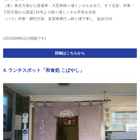
（車）東京方面から普通車・大型車錦ヶ浦トンネルを出て、すぐ左折。伊東・
下田方面から国道135号より錦ヶ浦トンネル手前を右折
（バス）伊東・網代方面、多賀車庫行→錦ヶ浦下車し、徒歩10分
(2019/09時点の情報です)
詳細はこちらから
4. ランチスポット「和食処 こばやし」