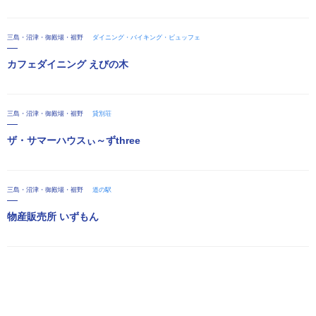
三島・沼津・御殿場・裾野
ダイニング・バイキング・ビュッフェ
カフェダイニング えびの木
三島・沼津・御殿場・裾野
貸別荘
ザ・サマーハウスぃ～ずthree
三島・沼津・御殿場・裾野
道の駅
物産販売所 いずもん