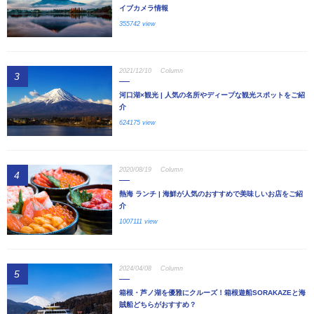
イブカメラ情報
355742 view
2021/12/10
Column
3
河口湖×観光 | 人気の名所やディープな観光スポットをご紹
介
624175 view
2020/08/19
Column
4
熱海 ランチ | 海鮮が人気のおすすめで美味しいお店をご紹
介
1007111 view
2024/04/08
Column
5
箱根・芦ノ湖を優雅にクルーズ！箱根遊船SORAKAZEと海
賊船どちらがおすすめ？