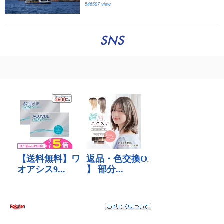
546587 view
SNS