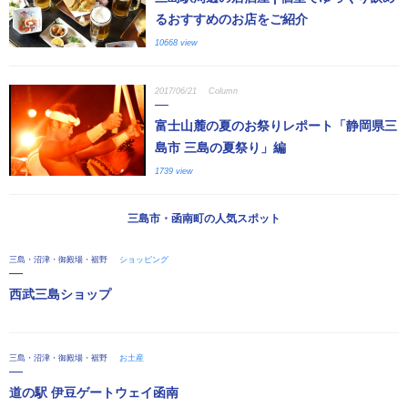
るおすすめのお店をご紹介
10668 view
2017/06/21
Column
富士山麓の夏のお祭りレポート「静岡県三
島市 三島の夏祭り」編
1739 view
三島市・函南町の人気スポット
三島・沼津・御殿場・裾野
ショッピング
西武三島ショップ
三島・沼津・御殿場・裾野
お土産
道の駅 伊豆ゲートウェイ函南