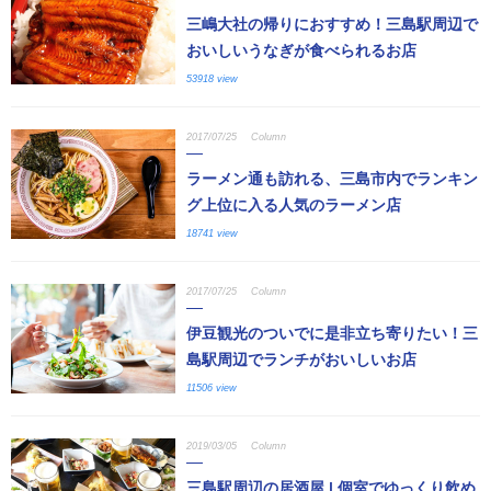
三嶋大社の帰りにおすすめ！三島駅周辺で
おいしいうなぎが食べられるお店
53918 view
2017/07/25
Column
ラーメン通も訪れる、三島市内でランキン
グ上位に入る人気のラーメン店
18741 view
2017/07/25
Column
伊豆観光のついでに是非立ち寄りたい！三
島駅周辺でランチがおいしいお店
11506 view
2019/03/05
Column
三島駅周辺の居酒屋 | 個室でゆっくり飲め