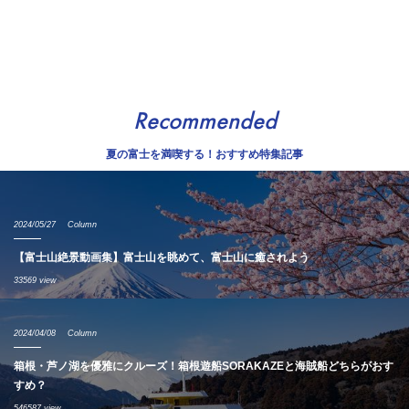
Recommended
夏の富士を満喫する！おすすめ特集記事
2024/05/27
Column
【富士山絶景動画集】富士山を眺めて、富士山に癒されよう
33569 view
2024/04/08
Column
箱根・芦ノ湖を優雅にクルーズ！箱根遊船SORAKAZEと海賊船どちらがおす
すめ？
546587 view