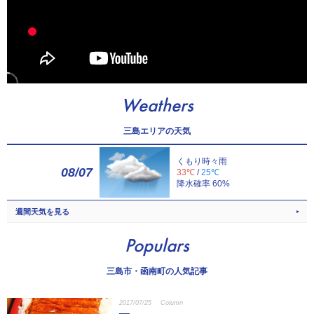
Weathers
三島エリアの天気
くもり時々雨
08/07
33℃
/
25℃
降水確率 60%
週間天気を見る
Populars
三島市・函南町の人気記事
2017/07/25
Column