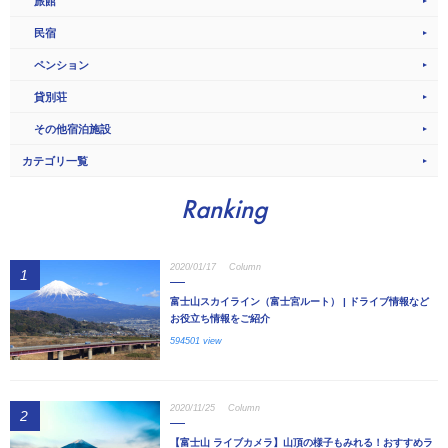
旅館
民宿
ペンション
貸別荘
その他宿泊施設
カテゴリ一覧
Ranking
2020/01/17
Column
1
富士山スカイライン（富士宮ルート） | ドライブ情報など
お役立ち情報をご紹介
594501 view
2020/11/25
Column
2
【富士山 ライブカメラ】山頂の様子もみれる！おすすめラ