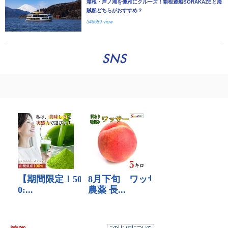
箱根・芦ノ湖を優雅にクルーズ！箱根遊船SORAKAZEと海
賊船どちらがおすすめ？
546689 view
SNS