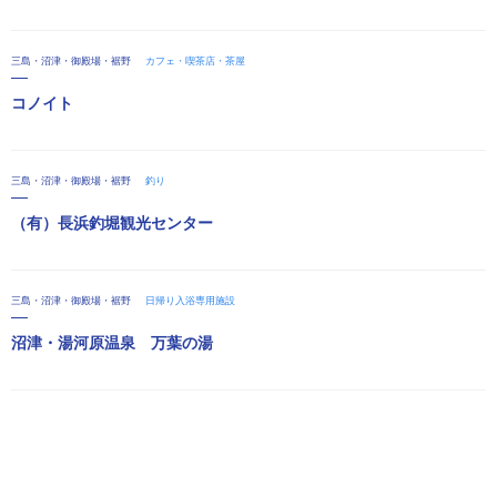
三島・沼津・御殿場・裾野
カフェ・喫茶店・茶屋
コノイト
三島・沼津・御殿場・裾野
釣り
（有）長浜釣堀観光センター
三島・沼津・御殿場・裾野
日帰り入浴専用施設
沼津・湯河原温泉 万葉の湯