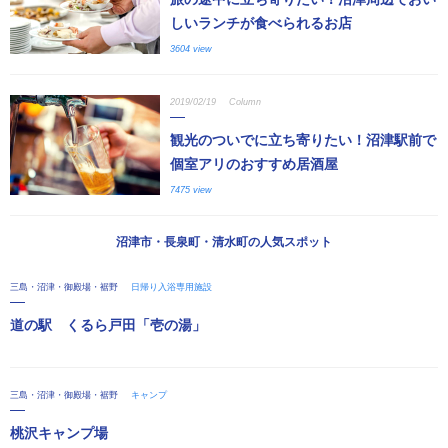
しいランチが食べられるお店
3604 view
2019/02/19
Column
観光のついでに立ち寄りたい！沼津駅前で
個室アリのおすすめ居酒屋
7475 view
沼津市・長泉町・清水町の人気スポット
三島・沼津・御殿場・裾野
日帰り入浴専用施設
道の駅 くるら戸田「壱の湯」
三島・沼津・御殿場・裾野
キャンプ
桃沢キャンプ場