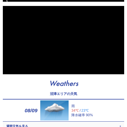
Weathers
沼津エリアの天気
雨
08/09
34℃
/
23℃
降水確率 90%
週間天気を見る