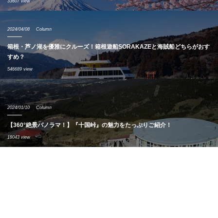
33607 view
2024/04/08
Column
箱根・芦ノ湖を優雅にクルーズ！箱根遊船SORAKAZEと海賊船どちらがおす
すめ？
546689 view
2024/01/10
Column
【360°絶景パノラマ！】『十国峠』の魅力をたっぷりご紹介！
18043 view