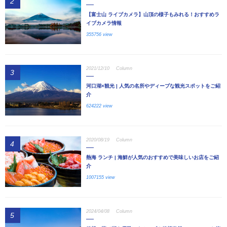
2
【富士山 ライブカメラ】山頂の様子もみれる！おすすめラ
イブカメラ情報
355756 view
2021/12/10
Column
3
河口湖×観光 | 人気の名所やディープな観光スポットをご紹
介
624222 view
2020/08/19
Column
4
熱海 ランチ | 海鮮が人気のおすすめで美味しいお店をご紹
介
1007155 view
2024/04/08
Column
5