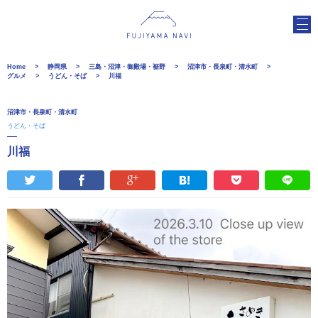
Home
静岡県
三島・沼津・御殿場・裾野
沼津市・長泉町・清水町
グルメ
うどん・そば
川福
沼津市・長泉町・清水町
うどん・そば
川福