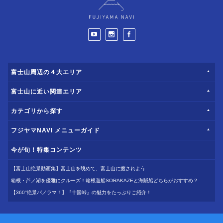
富士山周辺の４大エリア
富士山に近い関連エリア
カテゴリから探す
フジヤマNAVI メニューガイド
今が旬！特集コンテンツ
【富士山絶景動画集】富士山を眺めて、富士山に癒されよう
箱根・芦ノ湖を優雅にクルーズ！箱根遊船SORAKAZEと海賊船どちらがおすすめ？
【360°絶景パノラマ！】『十国峠』の魅力をたっぷりご紹介！