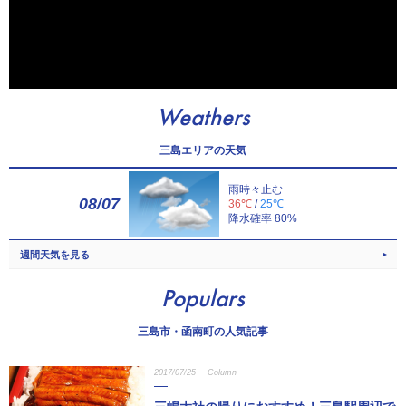
Weathers
三島エリアの天気
雨時々止む
08/07
36℃
/
25℃
降水確率 80%
週間天気を見る
Populars
三島市・函南町の人気記事
2017/07/25
Column