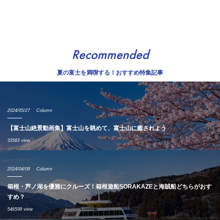
Recommended
夏の富士を満喫する！おすすめ特集記事
2024/05/27
Column
【富士山絶景動画集】富士山を眺めて、富士山に癒されよう
33583 view
2024/04/08
Column
箱根・芦ノ湖を優雅にクルーズ！箱根遊船SORAKAZEと海賊船どちらがおす
すめ？
546598 view