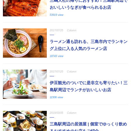
三嶋大社の帰りにおすすめ！三島駅周辺で
おいしいうなぎが食べられるお店
53919 view
2017/07/25
Column
ラーメン通も訪れる、三島市内でランキン
グ上位に入る人気のラーメン店
18743 view
2017/07/25
Column
伊豆観光のついでに是非立ち寄りたい！三
島駅周辺でランチがおいしいお店
11506 view
2019/03/05
Column
三島駅周辺の居酒屋 | 個室でゆっくり飲め
るおすすめのお店をご紹介