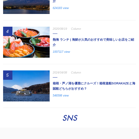
介
624183 view
2020/08/19
Column
4
熱海 ランチ | 海鮮が人気のおすすめで美味しいお店をご紹
介
1007117 view
2024/04/08
Column
5
箱根・芦ノ湖を優雅にクルーズ！箱根遊船SORAKAZEと海
賊船どちらがおすすめ？
546598 view
SNS