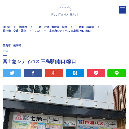
Home
静岡県
三島・沼津・御殿場・裾野
三島市・函南町
乗り物・交通・通信
バス
富士急シティバス 三島駅(南口)窓口
三島市・函南町
バス
富士急シティバス 三島駅(南口)窓口