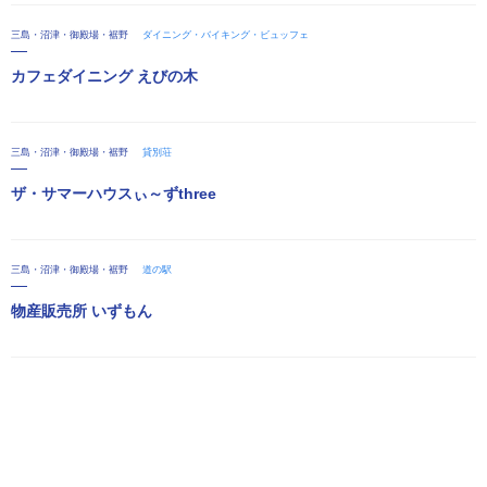
三島・沼津・御殿場・裾野
ダイニング・バイキング・ビュッフェ
カフェダイニング えびの木
三島・沼津・御殿場・裾野
貸別荘
ザ・サマーハウスぃ～ずthree
三島・沼津・御殿場・裾野
道の駅
物産販売所 いずもん