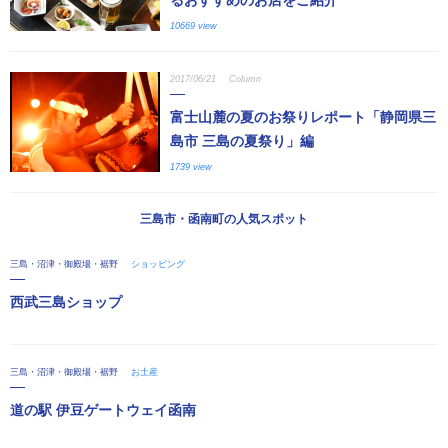
10669 view
2017/06/21
Column
富士山麓の夏のお祭りレポート「静岡県三
島市 三島の夏祭り」編
1739 view
三島市・函南町の人気スポット
三島・沼津・御殿場・裾野
ショッピング
西武三島ショップ
三島・沼津・御殿場・裾野
お土産
道の駅 伊豆ゲートウェイ函南