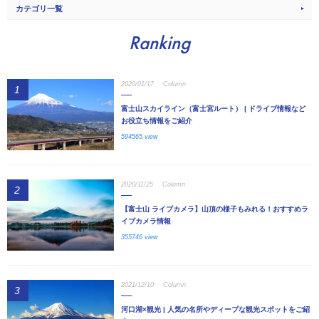
カテゴリ一覧
Ranking
2020/01/17
Column
1
富士山スカイライン（富士宮ルート） | ドライブ情報など
お役立ち情報をご紹介
594565 view
2020/11/25
Column
2
【富士山 ライブカメラ】山頂の様子もみれる！おすすめラ
イブカメラ情報
355746 view
2021/12/10
Column
3
河口湖×観光 | 人気の名所やディープな観光スポットをご紹