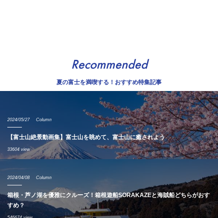
Recommended
夏の富士を満喫する！おすすめ特集記事
2024/05/27
Column
【富士山絶景動画集】富士山を眺めて、富士山に癒されよう
33604 view
2024/04/08
Column
箱根・芦ノ湖を優雅にクルーズ！箱根遊船SORAKAZEと海賊船どちらがおす
すめ？
546674 view