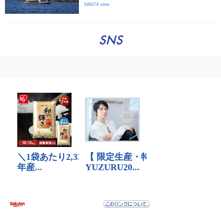
546674 view
SNS