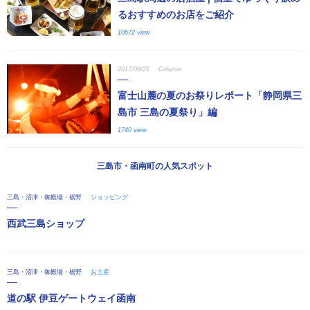
るおすすめのお店をご紹介
10672 view
2017/06/21
Column
富士山麓の夏のお祭りレポート「静岡県三
島市 三島の夏祭り」編
1740 view
三島市・函南町の人気スポット
三島・沼津・御殿場・裾野
ショッピング
西武三島ショップ
三島・沼津・御殿場・裾野
お土産
道の駅 伊豆ゲートウェイ函南