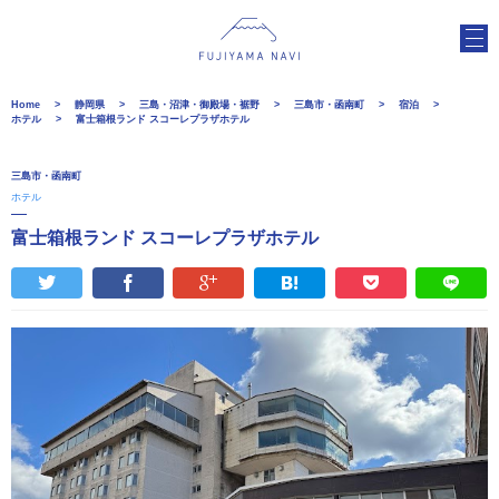
Home
静岡県
三島・沼津・御殿場・裾野
三島市・函南町
宿泊
ホテル
富士箱根ランド スコーレプラザホテル
三島市・函南町
ホテル
富士箱根ランド スコーレプラザホテル