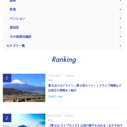
旅館
民宿
ペンション
貸別荘
その他宿泊施設
カテゴリ一覧
Ranking
2020/01/17
Column
1
富士山スカイライン（富士宮ルート） | ドライブ情報など
お役立ち情報をご紹介
594871 view
2020/11/25
Column
2
【富士山 ライブカメラ】山頂の様子もみれる！おすすめラ