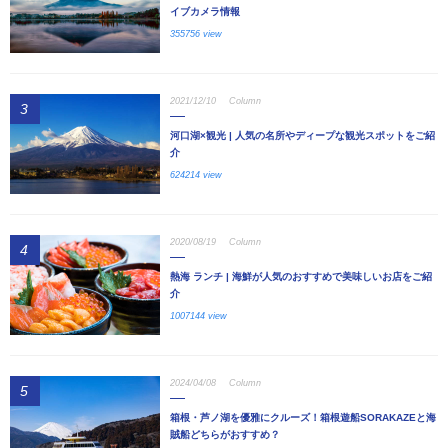
イブカメラ情報
355756 view
2021/12/10
Column
3
河口湖×観光 | 人気の名所やディープな観光スポットをご紹
介
624214 view
2020/08/19
Column
4
熱海 ランチ | 海鮮が人気のおすすめで美味しいお店をご紹
介
1007144 view
2024/04/08
Column
5
箱根・芦ノ湖を優雅にクルーズ！箱根遊船SORAKAZEと海
賊船どちらがおすすめ？