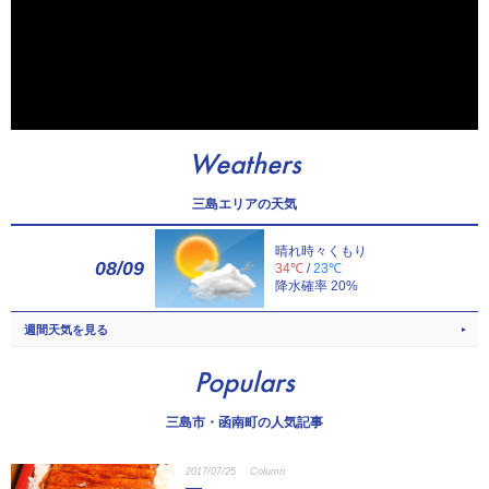
Weathers
三島エリアの天気
晴れ時々くもり
08/09
34℃
/
23℃
降水確率 20%
週間天気を見る
Populars
三島市・函南町の人気記事
2017/07/25
Column