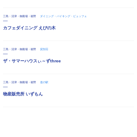
三島・沼津・御殿場・裾野
ダイニング・バイキング・ビュッフェ
カフェダイニング えびの木
三島・沼津・御殿場・裾野
貸別荘
ザ・サマーハウスぃ～ずthree
三島・沼津・御殿場・裾野
道の駅
物産販売所 いずもん