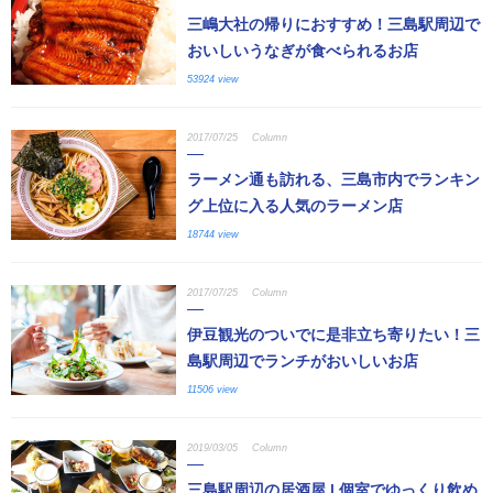
三嶋大社の帰りにおすすめ！三島駅周辺で
おいしいうなぎが食べられるお店
53924 view
2017/07/25
Column
ラーメン通も訪れる、三島市内でランキン
グ上位に入る人気のラーメン店
18744 view
2017/07/25
Column
伊豆観光のついでに是非立ち寄りたい！三
島駅周辺でランチがおいしいお店
11506 view
2019/03/05
Column
三島駅周辺の居酒屋 | 個室でゆっくり飲め