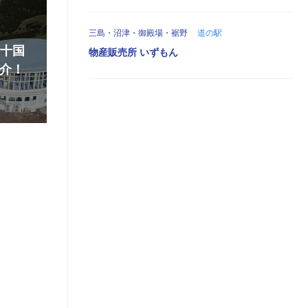
三島・沼津・御殿場・裾野
道の駅
『十国
物産販売所 いずもん
介！