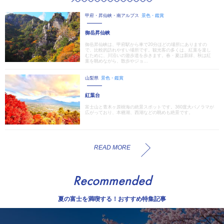
甲府・昇仙峡・南アルプス
景色・鑑賞
御岳昇仙峡
御岳昇仙峡は、甲府駅から車で20分ほどの場所にありますの
で、比較的訪れやすい場所です。観光客の多くは、紅葉を楽し
むために、川沿いの遊歩道を歩きます。春・夏は新緑、秋は紅
葉を眺めながら、散歩やジョ...
山梨県
景色・鑑賞
紅葉台
富士山と青木ヶ原樹海の絶景スポットです。360度大パノラマが
広がっており、本栖湖、西湖などの眺めも絶景です。
READ MORE
Recommended
夏の富士を満喫する！おすすめ特集記事