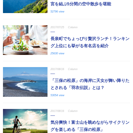
宮を結ぶ5分間の空中散歩を堪能
52796 view
2017/07/25
Column
長泉町でちょっぴり贅沢ランチ！ランキン
グ上位にも挙がる有名店を紹介
25630 view
2017/08/16
Column
「三保の松原」の海岸に天女が舞い降りた
とされる「羽衣伝説」とは？
53054 view
2017/08/16
Column
気分爽快！富士山を眺めながらサイクリン
グを楽しめる「三保の松原」