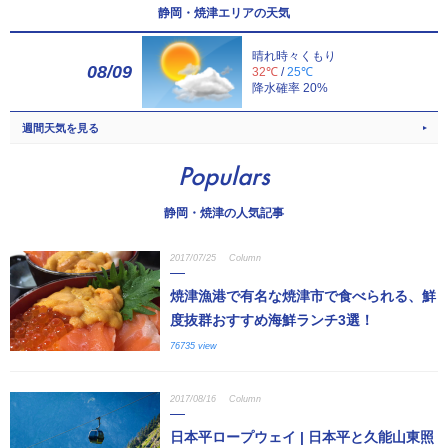
静岡・焼津エリアの天気
晴れ時々くもり
08/09
32℃
/
25℃
降水確率 20%
週間天気を見る
Populars
静岡・焼津の人気記事
2017/07/25
Column
焼津漁港で有名な焼津市で食べられる、鮮
度抜群おすすめ海鮮ランチ3選！
76735 view
2017/08/16
Column
日本平ロープウェイ | 日本平と久能山東照