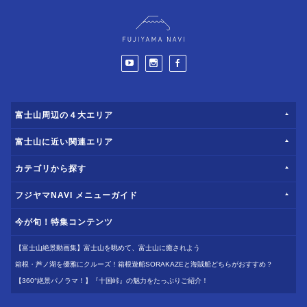
富士山周辺の４大エリア
富士山に近い関連エリア
カテゴリから探す
フジヤマNAVI メニューガイド
今が旬！特集コンテンツ
【富士山絶景動画集】富士山を眺めて、富士山に癒されよう
箱根・芦ノ湖を優雅にクルーズ！箱根遊船SORAKAZEと海賊船どちらがおすすめ？
【360°絶景パノラマ！】『十国峠』の魅力をたっぷりご紹介！