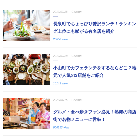
2017/07/25
Column
長泉町でちょっぴり贅沢ランチ！ランキン
グ上位にも挙がる有名店を紹介
25630 view
2017/07/28
Column
小山町でカフェランチをするならどこ？地
元で人気の3店舗をご紹介
16143 view
2020/04/15
Column
グルメ・食べ歩きファン必見！熱海の商店
街で名物メニューに舌鼓！
906353 view