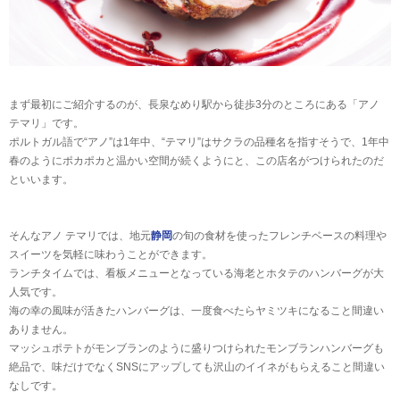
まず最初にご紹介するのが、長泉なめり駅から徒歩3分のところにある「アノ
テマリ」です。
ポルトガル語で“アノ”は1年中、“テマリ”はサクラの品種名を指すそうで、1年中
春のようにポカポカと温かい空間が続くようにと、この店名がつけられたのだ
といいます。
そんなアノ テマリでは、地元
静岡
の旬の食材を使ったフレンチベースの料理や
スイーツを気軽に味わうことができます。
ランチタイムでは、看板メニューとなっている海老とホタテのハンバーグが大
人気です。
海の幸の風味が活きたハンバーグは、一度食べたらヤミツキになること間違い
ありません。
マッシュポテトがモンブランのように盛りつけられたモンブランハンバーグも
絶品で、味だけでなくSNSにアップしても沢山のイイネがもらえること間違い
なしです。