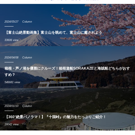
2024/05/27
Column
【富士山絶景動画集】富士山を眺めて、富士山に癒されよう
33606 view
2024/04/08
Column
箱根・芦ノ湖を優雅にクルーズ！箱根遊船SORAKAZEと海賊船どちらがおす
すめ？
546681 view
2024/01/10
Column
【360°絶景パノラマ！】『十国峠』の魅力をたっぷりご紹介！
18042 view