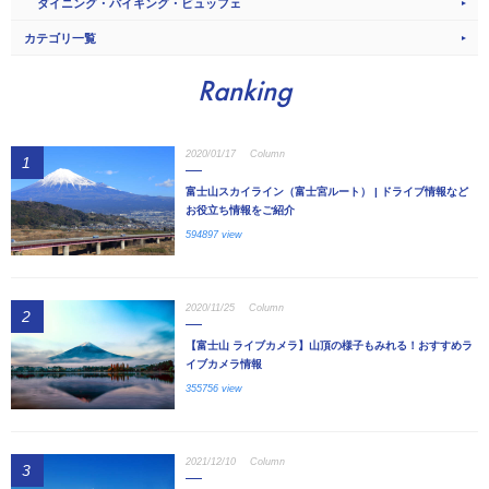
ダイニング・バイキング・ビュッフェ
カテゴリ一覧
Ranking
2020/01/17
Column
1
富士山スカイライン（富士宮ルート） | ドライブ情報など
お役立ち情報をご紹介
594897 view
2020/11/25
Column
2
【富士山 ライブカメラ】山頂の様子もみれる！おすすめラ
イブカメラ情報
355756 view
2021/12/10
Column
3