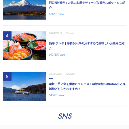
河口湖×観光 | 人気の名所やディープな観光スポットをご紹
介
624221 view
2020/08/19
Column
4
熱海 ランチ | 海鮮が人気のおすすめで美味しいお店をご紹
介
1007150 view
2024/04/08
Column
5
箱根・芦ノ湖を優雅にクルーズ！箱根遊船SORAKAZEと海
賊船どちらがおすすめ？
546681 view
SNS