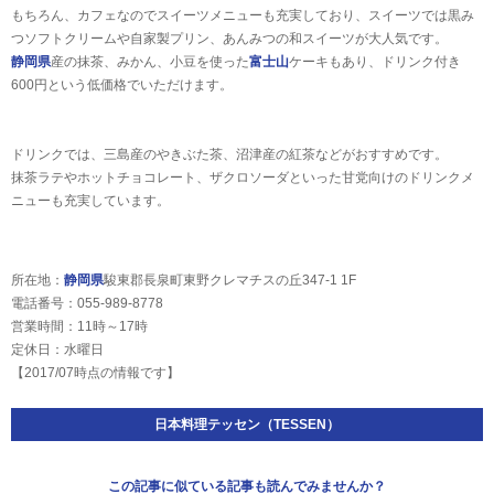
もちろん、カフェなのでスイーツメニューも充実しており、スイーツでは黒み
つソフトクリームや自家製プリン、あんみつの和スイーツが大人気です。
静岡県
産の抹茶、みかん、小豆を使った
富士山
ケーキもあり、ドリンク付き
600円という低価格でいただけます。
ドリンクでは、三島産のやきぶた茶、沼津産の紅茶などがおすすめです。
抹茶ラテやホットチョコレート、ザクロソーダといった甘党向けのドリンクメ
ニューも充実しています。
所在地：
静岡県
駿東郡長泉町東野クレマチスの丘347-1 1F
電話番号：055-989-8778
営業時間：11時～17時
定休日：水曜日
【2017/07時点の情報です】
日本料理テッセン（TESSEN）
この記事に似ている記事も読んでみませんか？