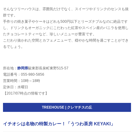
そんなツリーハウスは、雰囲気だけでなく、スイーツやドリンクのセンスも抜
群です。
手作りの焼き菓子やケーキはどれも500円以下とリーズナブルなのに絶品です
し、ドリンクもオーガニックにこだわった紅茶やスペイン産のバニラを使用し
たチョコレートティーなど、珍しいメニューが豊富です。
こだわり抜かれた空間とカフェメニューで、穏やかな時間を過ごすことができ
るでしょう。
所在地：
静岡県
駿東郡長泉町東野515-57
電話番号：055-980-5856
営業時間：10時～18時
定休日：水曜日
【2017/07時点の情報です】
TREEHOUSE | クレマチスの丘
イチオシは名物の特製カレー！「うつわ茶房 KEYAKI」