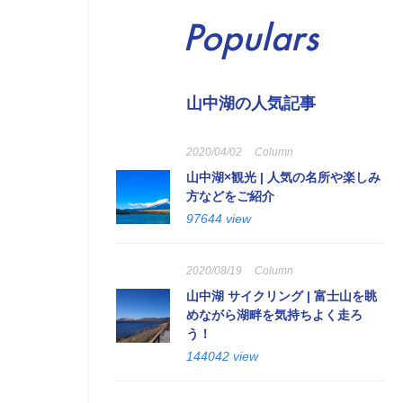
Populars
山中湖の人気記事
2020/04/02
Column
山中湖×観光 | 人気の名所や楽しみ
方などをご紹介
97644 view
2020/08/19
Column
山中湖 サイクリング | 富士山を眺
めながら湖畔を気持ちよく走ろ
う！
144042 view