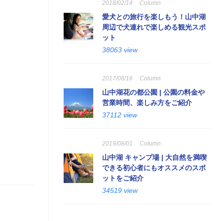
2018/02/14
Column
愛犬との旅行を楽しもう！山中湖
周辺で犬連れで楽しめる観光スポ
ット
38063 view
2017/08/16
Column
山中湖花の都公園 | 公園の料金や
営業時間、楽しみ方をご紹介
37112 view
2019/08/01
Column
山中湖 キャンプ場 | 大自然を満喫
できる初心者にもオススメのスポ
ットをご紹介
34519 view