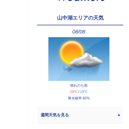
山中湖エリアの天気
08/08
晴れのち雨
29℃
/
19℃
降水確率 60%
週間天気を見る