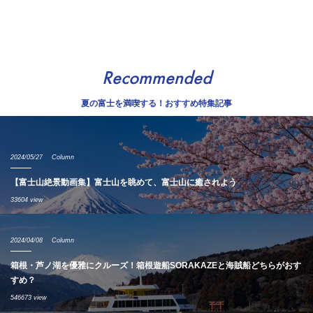
Recommended
夏の富士を満喫する！おすすめ特集記事
2024/05/27
Column
【富士山絶景動画集】富士山を眺めて、富士山に癒されよう
33604 view
2024/04/08
Column
箱根・芦ノ湖を優雅にクルーズ！箱根遊船SORAKAZEと海賊船どちらがおす
すめ？
546673 view