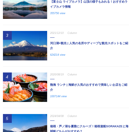
【富士山 ライブカメラ】山頂の様子もみれる！おすすめラ
イブカメラ情報
355756 view
2021/12/10
Column
3
河口湖×観光 | 人気の名所やディープな観光スポットをご紹
介
624214 view
2020/08/19
Column
4
熱海 ランチ | 海鮮が人気のおすすめで美味しいお店をご紹
介
1007144 view
2024/04/08
Column
5
箱根・芦ノ湖を優雅にクルーズ！箱根遊船SORAKAZEと海
賊船どちらがおすすめ？