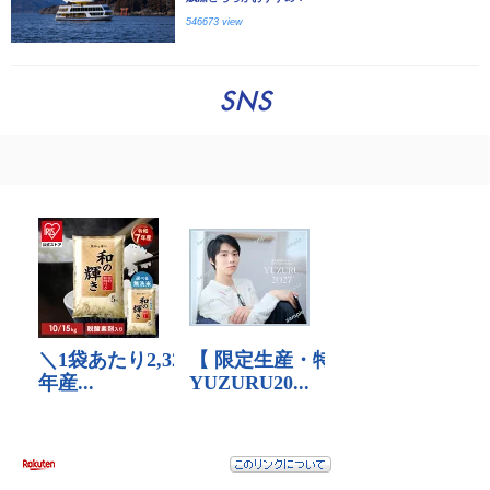
546673 view
SNS