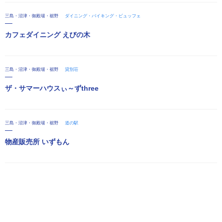
三島・沼津・御殿場・裾野
ダイニング・バイキング・ビュッフェ
カフェダイニング えびの木
三島・沼津・御殿場・裾野
貸別荘
ザ・サマーハウスぃ～ずthree
三島・沼津・御殿場・裾野
道の駅
物産販売所 いずもん