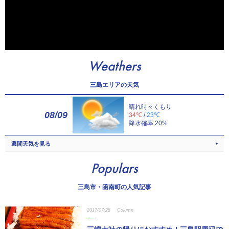
Weathers
三島エリアの天気
晴れ時々くもり
08/09
34℃
/
23℃
降水確率 20%
週間天気を見る
Populars
三島市・函南町の人気記事
2017/07/25
Column