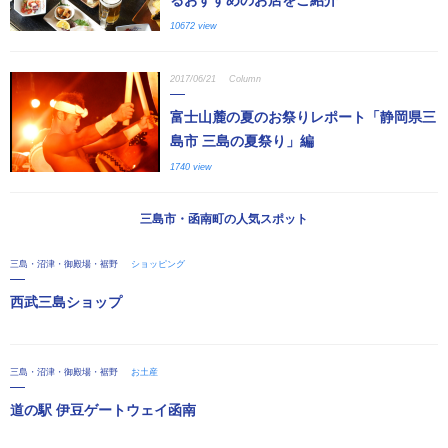
10672 view
2017/06/21
Column
富士山麓の夏のお祭りレポート「静岡県三
島市 三島の夏祭り」編
1740 view
三島市・函南町の人気スポット
三島・沼津・御殿場・裾野
ショッピング
西武三島ショップ
三島・沼津・御殿場・裾野
お土産
道の駅 伊豆ゲートウェイ函南