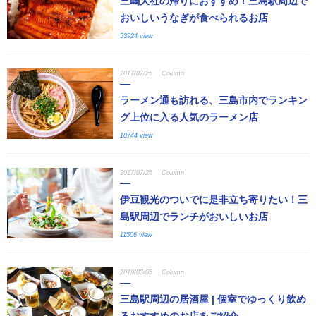
三嶋大社の帰りにおすすめ！三島駅周辺で
おいしいうなぎが食べられるお店
53924 view
2017/07/25
Column
ラーメン通も訪れる、三島市内でランキン
グ上位に入る人気のラーメン店
18744 view
2017/07/25
Column
伊豆観光のついでに是非立ち寄りたい！三
島駅周辺でランチがおいしいお店
11506 view
2019/03/05
Column
三島駅周辺の居酒屋 | 個室でゆっくり飲め
るおすすめのお店をご紹介