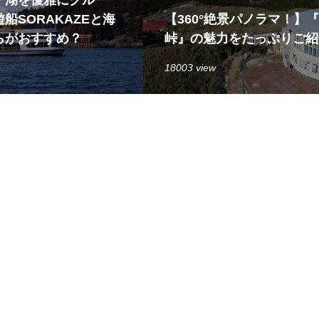
船SORAKAZEと海
【360°絶景パノラマ！】
らがおすすめ？
峠』の魅力をたっぷりご紹
18003 view