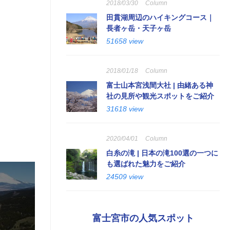
2018/03/30
Column
田貫湖周辺のハイキングコース｜
長者ヶ岳・天子ヶ岳
51658 view
2018/01/18
Column
富士山本宮浅間大社 | 由緒ある神
社の見所や観光スポットをご紹介
31618 view
2020/04/01
Column
白糸の滝 | 日本の滝100選の一つに
も選ばれた魅力をご紹介
24509 view
富士宮市の人気スポット