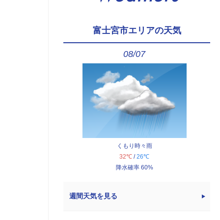
富士宮市エリアの天気
08/07
くもり時々雨
32℃
/
26℃
降水確率 60%
週間天気を見る