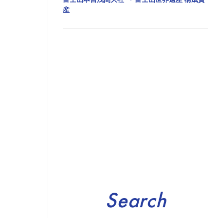
産
Search