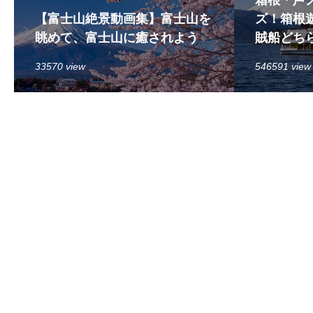
【富士山絶景動画集】富士山を
ズ！箱根遊
眺めて、富士山に癒されよう
賊船どち
33570 view
546591 view