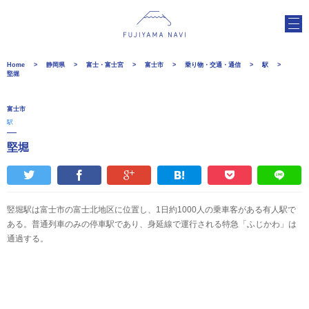
Home
静岡県
富士・富士宮
富士市
乗り物・交通・通信
駅
堅堀
富士市
駅
堅堀
竪堀駅は富士市の富士北地区に位置し、1日約1000人の乗車客がある有人駅で
ある。普通列車のみの停車駅であり、身延線で運行される特急「ふじかわ」は
通過する。