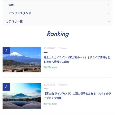
wifi
ガソリンスタンド
カテゴリ一覧
Ranking
2020/01/17
Column
1
富士山スカイライン（富士宮ルート） | ドライブ情報など
お役立ち情報をご紹介
594734 view
2020/11/25
Column
2
【富士山 ライブカメラ】山頂の様子もみれる！おすすめラ
イブカメラ情報
355751 view