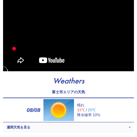
Weathers
富士市エリアの天気
晴れ
08/08
33℃
/
25℃
降水確率 10%
週間天気を見る