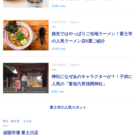
31182 view
2017/06/28
Column
旅先ではやっぱりご当地ラーメン！富士市
の人気ラーメン店5選ご紹介
10749 view
2017/06/28
Column
神社になぜあのキャラクターが？！子供に
人気の「富知六所浅間神社」
6352 view
富士市の人気スポット
富士・富士宮
お土産
頑固市場 富士川店