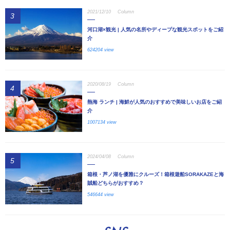
2021/12/10
Column
3
河口湖×観光 | 人気の名所やディープな観光スポットをご紹
介
624204 view
2020/08/19
Column
4
熱海 ランチ | 海鮮が人気のおすすめで美味しいお店をご紹
介
1007134 view
2024/04/08
Column
5
箱根・芦ノ湖を優雅にクルーズ！箱根遊船SORAKAZEと海
賊船どちらがおすすめ？
546644 view