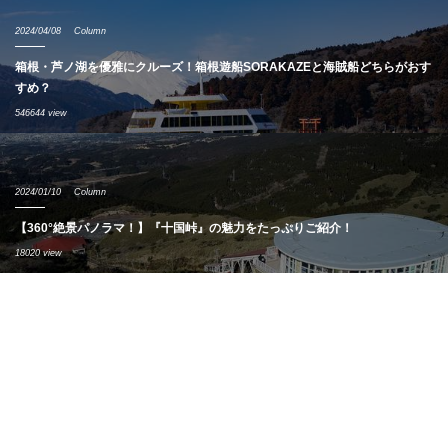
2024/04/08
Column
箱根・芦ノ湖を優雅にクルーズ！箱根遊船SORAKAZEと海賊船どちらがおす
すめ？
546644 view
2024/01/10
Column
【360°絶景パノラマ！】『十国峠』の魅力をたっぷりご紹介！
18020 view