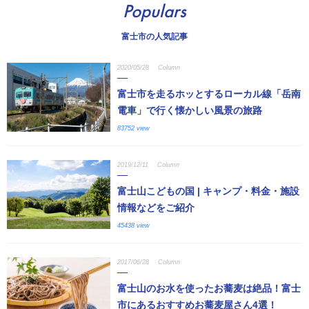
Populars
富士市の人気記事
2020/05/28
Column
富士市を走るホッとするローカル線「岳南
電車」で行く懐かしい風景の旅路
83752 view
2019/12/11
Column
富士山こどもの国 | キャンプ・料金・施設
情報などをご紹介
45438 view
2017/06/28
Column
富士山のお水を使ったお蕎麦は絶品！富士
市にあるおすすめお蕎麦屋さん4選！