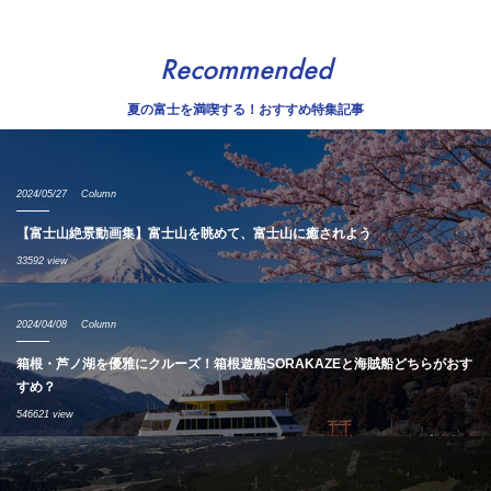
Recommended
夏の富士を満喫する！おすすめ特集記事
2024/05/27
Column
【富士山絶景動画集】富士山を眺めて、富士山に癒されよう
33592 view
2024/04/08
Column
箱根・芦ノ湖を優雅にクルーズ！箱根遊船SORAKAZEと海賊船どちらがおす
すめ？
546621 view