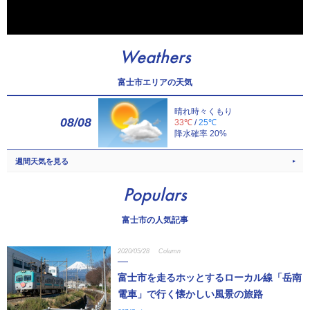
Weathers
富士市エリアの天気
晴れ時々くもり
08/08
33℃
/
25℃
降水確率 20%
週間天気を見る
Populars
富士市の人気記事
2020/05/28
Column
富士市を走るホッとするローカル線「岳南
電車」で行く懐かしい風景の旅路