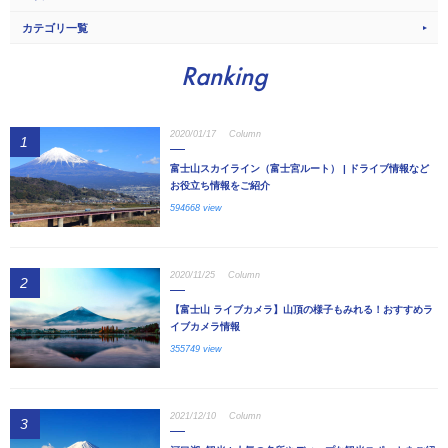
カテゴリ一覧
Ranking
2020/01/17
Column
1
富士山スカイライン（富士宮ルート） | ドライブ情報など
お役立ち情報をご紹介
594668 view
2020/11/25
Column
2
【富士山 ライブカメラ】山頂の様子もみれる！おすすめラ
イブカメラ情報
355749 view
2021/12/10
Column
3