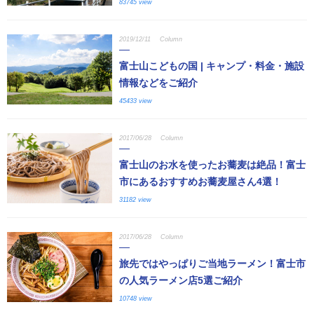
83745 view
2019/12/11
Column
富士山こどもの国 | キャンプ・料金・施設
情報などをご紹介
45433 view
2017/06/28
Column
富士山のお水を使ったお蕎麦は絶品！富士
市にあるおすすめお蕎麦屋さん4選！
31182 view
2017/06/28
Column
旅先ではやっぱりご当地ラーメン！富士市
の人気ラーメン店5選ご紹介
10748 view