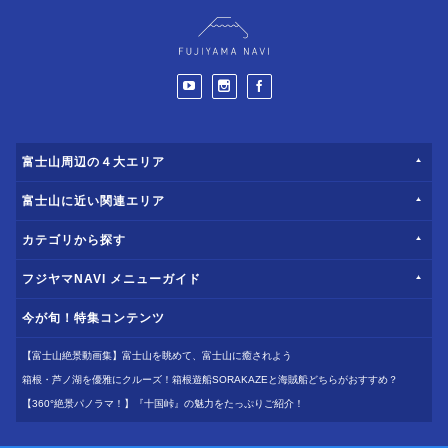
富士山周辺の４大エリア
富士山に近い関連エリア
カテゴリから探す
フジヤマNAVI メニューガイド
今が旬！特集コンテンツ
【富士山絶景動画集】富士山を眺めて、富士山に癒されよう
箱根・芦ノ湖を優雅にクルーズ！箱根遊船SORAKAZEと海賊船どちらがおすすめ？
【360°絶景パノラマ！】『十国峠』の魅力をたっぷりご紹介！