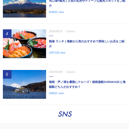
河口湖×観光 | 人気の名所やディープな観光スポットをご紹
介
624201 view
2020/08/19
Column
4
熱海 ランチ | 海鮮が人気のおすすめで美味しいお店をご紹
介
1007128 view
2024/04/08
Column
5
箱根・芦ノ湖を優雅にクルーズ！箱根遊船SORAKAZEと海
賊船どちらがおすすめ？
546621 view
SNS