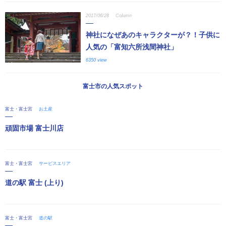
2017/06/28
Column
神社になぜあのキャラクターが？！子供に
人気の「富知六所浅間神社」
6350 view
富士市の人気スポット
富士・富士宮
お土産
頑固市場 富士川店
富士・富士宮
サービスエリア
道の駅 富士 (上り)
富士・富士宮
道の駅