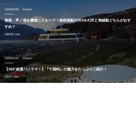
2024/04/08
Column
箱根・芦ノ湖を優雅にクルーズ！箱根遊船SORAKAZEと海賊船どちらがおす
すめ？
546592 view
2024/01/10
Column
【360°絶景パノラマ！】『十国峠』の魅力をたっぷりご紹介！
18007 view