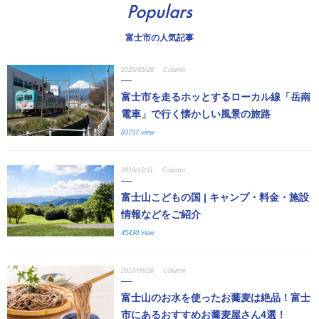
Populars
富士市の人気記事
2020/05/28
Column
富士市を走るホッとするローカル線「岳南
電車」で行く懐かしい風景の旅路
83737 view
2019/12/11
Column
富士山こどもの国 | キャンプ・料金・施設
情報などをご紹介
45430 view
2017/06/28
Column
富士山のお水を使ったお蕎麦は絶品！富士
市にあるおすすめお蕎麦屋さん4選！