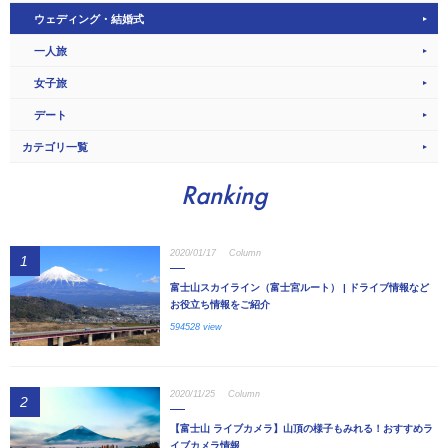
ウェディング・結婚式
一人旅
女子旅
デート
カテゴリ一覧
Ranking
2020/01/17
Column
1
富士山スカイライン（富士宮ルート） | ドライブ情報など
お役立ち情報をご紹介
594528 view
2020/11/25
Column
2
【富士山 ライブカメラ】山頂の様子もみれる！おすすめラ
イブカメラ情報