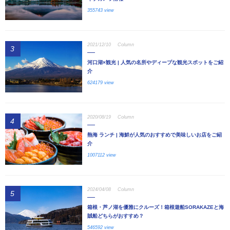
355743 view
2021/12/10
Column
3
河口湖×観光 | 人気の名所やディープな観光スポットをご紹
介
624179 view
2020/08/19
Column
4
熱海 ランチ | 海鮮が人気のおすすめで美味しいお店をご紹
介
1007112 view
2024/04/08
Column
5
箱根・芦ノ湖を優雅にクルーズ！箱根遊船SORAKAZEと海
賊船どちらがおすすめ？
546592 view