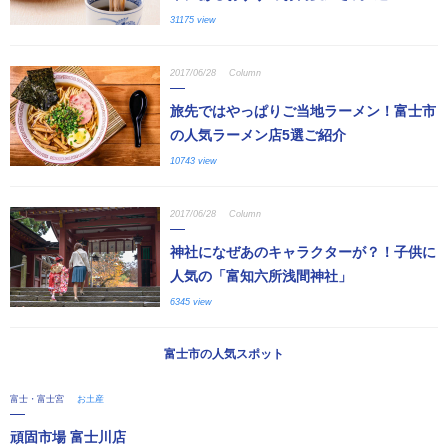
31175 view
2017/06/28
Column
旅先ではやっぱりご当地ラーメン！富士市
の人気ラーメン店5選ご紹介
10743 view
2017/06/28
Column
神社になぜあのキャラクターが？！子供に
人気の「富知六所浅間神社」
6345 view
富士市の人気スポット
富士・富士宮
お土産
頑固市場 富士川店