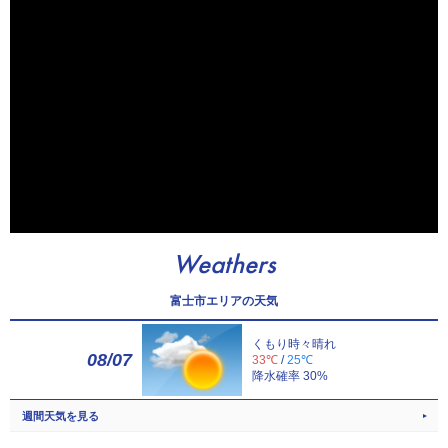
Weathers
富士市エリアの天気
くもり時々晴れ
08/07
33℃
/
25℃
降水確率 30%
週間天気を見る