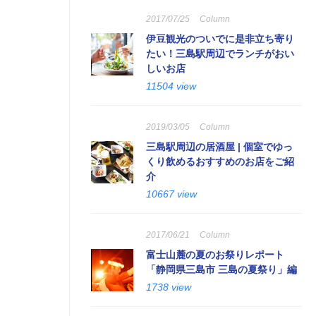
2017/07/25
Column
伊豆観光のついでに是非立ち寄り
たい！三島駅周辺でランチがおい
しいお店
11504 view
2019/03/05
Column
三島駅周辺の居酒屋 | 個室でゆっ
くり飲めるおすすめのお店をご紹
介
10667 view
2017/06/21
Column
富士山麓の夏のお祭りレポート
「静岡県三島市 三島の夏祭り」編
1738 view