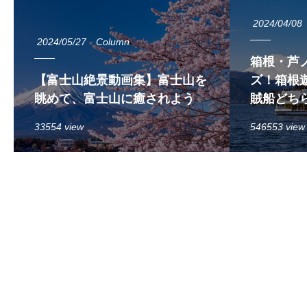
2024/04/08
2024/05/27
Column
箱根・芦
【富士山絶景動画集】富士山を
ズ！箱根遊
眺めて、富士山に癒されよう
賊船どち
33554 view
546553 view