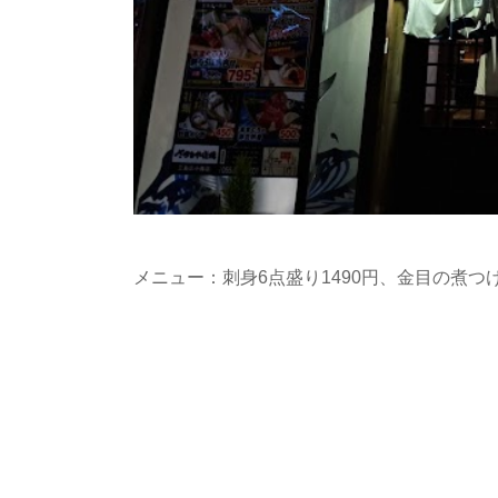
メニュー：刺身6点盛り1490円、金目の煮つけ