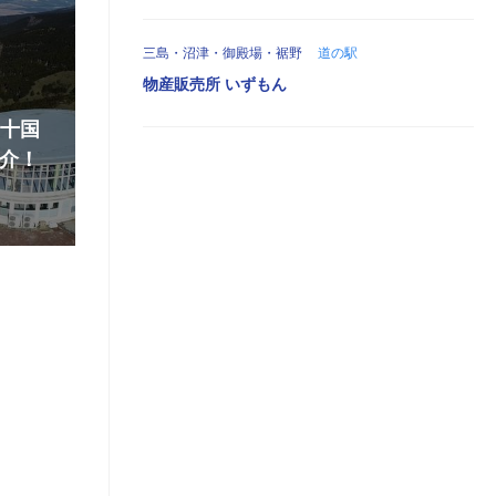
三島・沼津・御殿場・裾野
道の駅
物産販売所 いずもん
『十国
介！