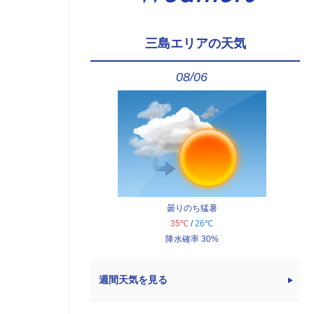
三島エリアの天気
08/06
曇りのち猛暑
35℃
/
26℃
降水確率 30%
週間天気を見る