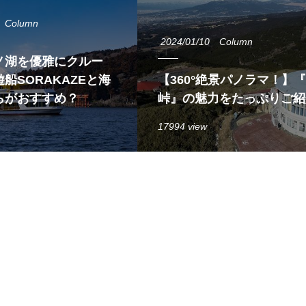
Column
2024/01/10
Column
ノ湖を優雅にクルー
船SORAKAZEと海
【360°絶景パノラマ！】
らがおすすめ？
峠』の魅力をたっぷりご紹
17994 view