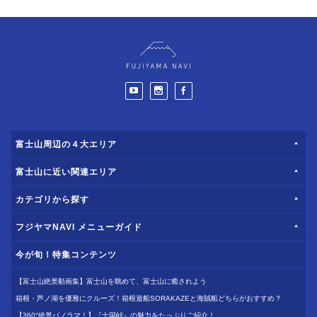
富士山周辺の４大エリア
富士山に近い関連エリア
カテゴリから探す
フジヤマNAVI メニューガイド
今が旬！特集コンテンツ
【富士山絶景動画集】富士山を眺めて、富士山に癒されよう
箱根・芦ノ湖を優雅にクルーズ！箱根遊船SORAKAZEと海賊船どちらがおすすめ？
【360°絶景パノラマ！】『十国峠』の魅力をたっぷりご紹介！