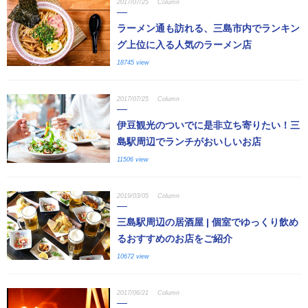
2017/07/25
Column
ラーメン通も訪れる、三島市内でランキン
グ上位に入る人気のラーメン店
18745 view
2017/07/25
Column
伊豆観光のついでに是非立ち寄りたい！三
島駅周辺でランチがおいしいお店
11506 view
2019/03/05
Column
三島駅周辺の居酒屋 | 個室でゆっくり飲め
るおすすめのお店をご紹介
10672 view
2017/06/21
Column