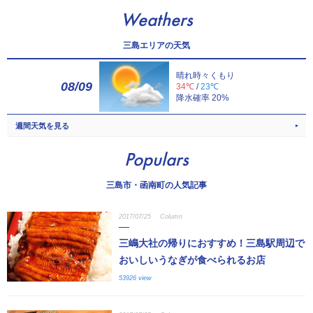
Weathers
三島エリアの天気
晴れ時々くもり
08/09
34℃
/
23℃
降水確率 20%
週間天気を見る
Populars
三島市・函南町の人気記事
2017/07/25
Column
三嶋大社の帰りにおすすめ！三島駅周辺で
おいしいうなぎが食べられるお店
53926 view