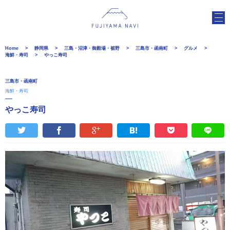
Home
静岡県
三島・沼津・御殿場・裾野
三島市・函南町
グルメ
海鮮・寿司
やっこ寿司
三島市・函南町
海鮮・寿司
やっこ寿司