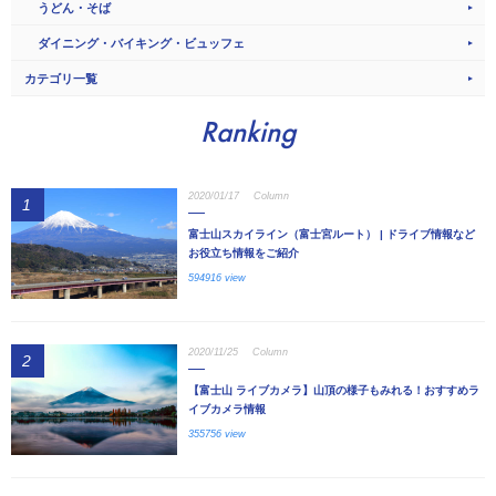
うどん・そば
ダイニング・バイキング・ビュッフェ
カテゴリ一覧
Ranking
2020/01/17
Column
1
富士山スカイライン（富士宮ルート） | ドライブ情報など
お役立ち情報をご紹介
594916 view
2020/11/25
Column
2
【富士山 ライブカメラ】山頂の様子もみれる！おすすめラ
イブカメラ情報
355756 view