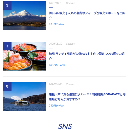
2021/12/10
Column
3
河口湖×観光 | 人気の名所やディープな観光スポットをご紹
介
624222 view
2020/08/19
Column
4
熱海 ランチ | 海鮮が人気のおすすめで美味しいお店をご紹
介
1007152 view
2024/04/08
Column
5
箱根・芦ノ湖を優雅にクルーズ！箱根遊船SORAKAZEと海
賊船どちらがおすすめ？
546689 view
SNS