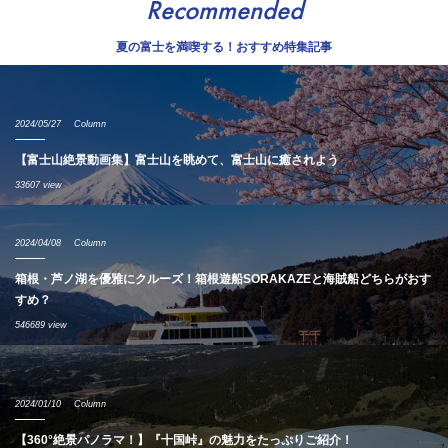
Recommended
夏の富士を満喫する！おすすめ特集記事
2024/05/27
Column
【富士山絶景動画集】富士山を眺めて、富士山に癒されよう
33607 view
2024/04/08
Column
箱根・芦ノ湖を優雅にクルーズ！箱根遊船SORAKAZEと海賊船どちらがおす
すめ？
546689 view
2024/01/10
Column
【360°絶景パノラマ！】『十国峠』の魅力をたっぷりご紹介！