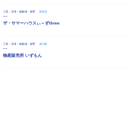
三島・沼津・御殿場・裾野
貸別荘
ザ・サマーハウスぃ～ずthree
三島・沼津・御殿場・裾野
道の駅
物産販売所 いずもん