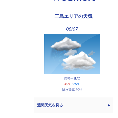
三島エリアの天気
08/07
雨時々止む
36℃
/
25℃
降水確率 80%
週間天気を見る