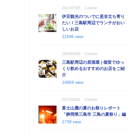
2017/07/25
Column
伊豆観光のついでに是非立ち寄り
たい！三島駅周辺でランチがおい
しいお店
11506 view
2019/03/05
Column
三島駅周辺の居酒屋 | 個室でゆっ
くり飲めるおすすめのお店をご紹
介
10669 view
2017/06/21
Column
富士山麓の夏のお祭りレポート
「静岡県三島市 三島の夏祭り」編
1739 view