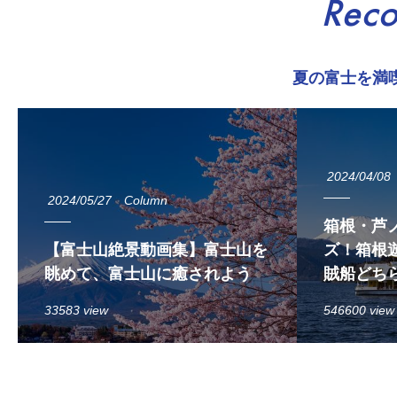
Rec
夏の富士を満
2024/04/08
2024/05/27
Column
箱根・芦
【富士山絶景動画集】富士山を
ズ！箱根遊
眺めて、富士山に癒されよう
賊船どち
33583 view
546600 view