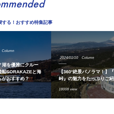
ommended
喫する！おすすめ特集記事
Column
2024/01/10
Column
ノ湖を優雅にクルー
船SORAKAZEと海
【360°絶景パノラマ！】
らがおすすめ？
峠』の魅力をたっぷりご紹
18008 view