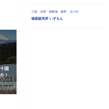
三島・沼津・御殿場・裾野
道の駅
物産販売所 いずもん
『十国
介！