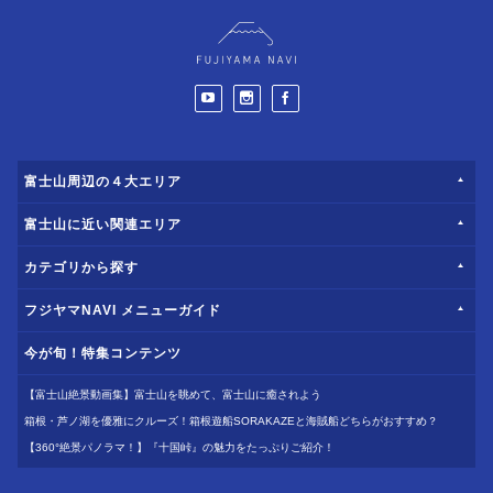
富士山周辺の４大エリア
富士山に近い関連エリア
カテゴリから探す
フジヤマNAVI メニューガイド
今が旬！特集コンテンツ
【富士山絶景動画集】富士山を眺めて、富士山に癒されよう
箱根・芦ノ湖を優雅にクルーズ！箱根遊船SORAKAZEと海賊船どちらがおすすめ？
【360°絶景パノラマ！】『十国峠』の魅力をたっぷりご紹介！