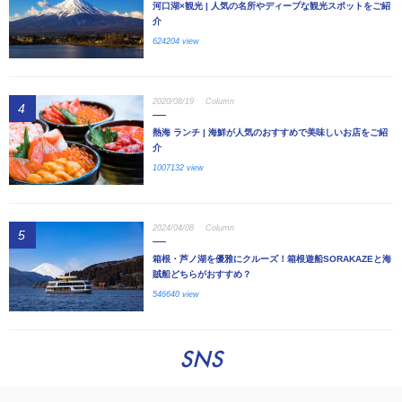
河口湖×観光 | 人気の名所やディープな観光スポットをご紹
介
624204 view
2020/08/19
Column
4
熱海 ランチ | 海鮮が人気のおすすめで美味しいお店をご紹
介
1007132 view
2024/04/08
Column
5
箱根・芦ノ湖を優雅にクルーズ！箱根遊船SORAKAZEと海
賊船どちらがおすすめ？
546640 view
SNS