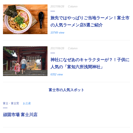
2017/06/28
Column
旅先ではやっぱりご当地ラーメン！富士市
の人気ラーメン店5選ご紹介
10749 view
2017/06/28
Column
神社になぜあのキャラクターが？！子供に
人気の「富知六所浅間神社」
6352 view
富士市の人気スポット
富士・富士宮
お土産
頑固市場 富士川店