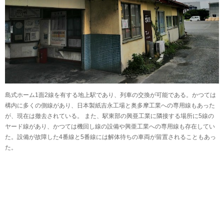
島式ホーム1面2線を有する地上駅であり、列車の交換が可能である。かつては
構内に多くの側線があり、日本製紙吉永工場と奥多摩工業への専用線もあった
が、現在は撤去されている。 また、駅東部の興亜工業に隣接する場所に5線の
ヤード線があり、かつては機回し線の設備や興亜工業への専用線も存在してい
た。設備が故障した4番線と5番線には解体待ちの車両が留置されることもあっ
た。