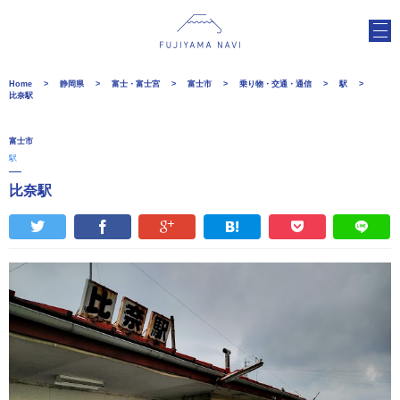
Home
静岡県
富士・富士宮
富士市
乗り物・交通・通信
駅
比奈駅
富士市
駅
比奈駅