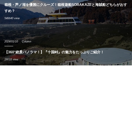
箱根・芦ノ湖を優雅にクルーズ！箱根遊船SORAKAZEと海賊船どちらがおす
すめ？
546640 view
2024/01/10
Column
【360°絶景パノラマ！】『十国峠』の魅力をたっぷりご紹介！
18018 view