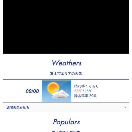
Weathers
富士市エリアの天気
晴れ時々くもり
08/08
33℃
/
25℃
降水確率 20%
週間天気を見る
Populars