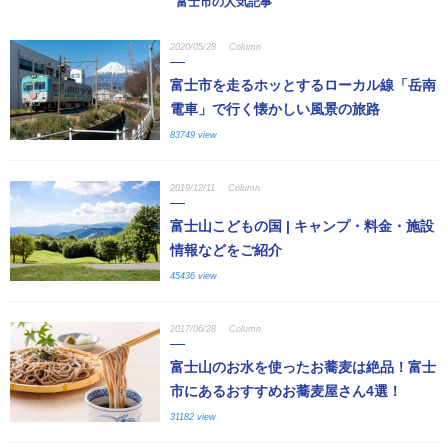
富士市の人気記事
2020/05/28
Column
富士市を走るホッとするローカル線「岳南
電車」で行く懐かしい風景の旅路
83749 view
2019/12/11
Column
富士山こどもの国 | キャンプ・料金・施設
情報などをご紹介
45436 view
2017/06/28
Column
富士山のお水を使ったお蕎麦は絶品！富士
市にあるおすすめお蕎麦屋さん4選！
31182 view