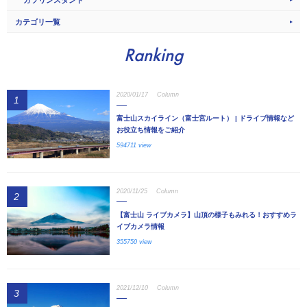
カテゴリ一覧
Ranking
2020/01/17
Column
1
富士山スカイライン（富士宮ルート） | ドライブ情報など
お役立ち情報をご紹介
594711 view
2020/11/25
Column
2
【富士山 ライブカメラ】山頂の様子もみれる！おすすめラ
イブカメラ情報
355750 view
2021/12/10
Column
3