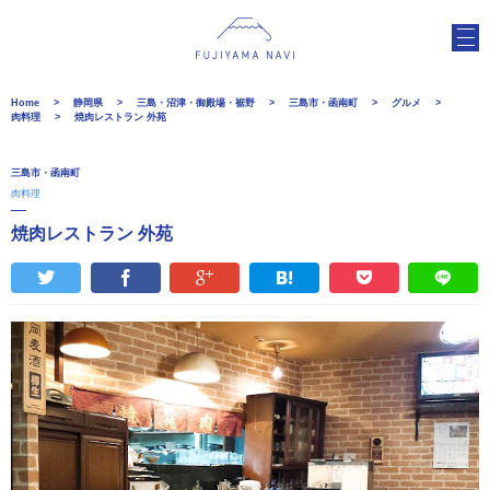
Home
静岡県
三島・沼津・御殿場・裾野
三島市・函南町
グルメ
肉料理
焼肉レストラン 外苑
三島市・函南町
肉料理
焼肉レストラン 外苑