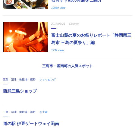
10669 view
2017/06/21
Column
富士山麓の夏のお祭りレポート「静岡県三
島市 三島の夏祭り」編
1739 view
三島市・函南町の人気スポット
三島・沼津・御殿場・裾野
ショッピング
西武三島ショップ
三島・沼津・御殿場・裾野
お土産
道の駅 伊豆ゲートウェイ函南