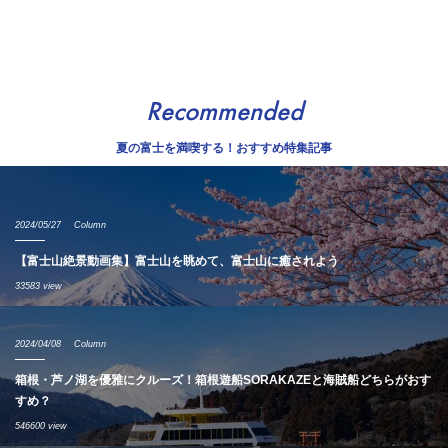
Recommended
夏の富士を満喫する！おすすめ特集記事
2024/05/27
Column
【富士山絶景動画集】富士山を眺めて、富士山に癒されよう
33583 view
2024/04/08
Column
箱根・芦ノ湖を優雅にクルーズ！箱根遊船SORAKAZEと海賊船どちらがおす
すめ？
546600 view