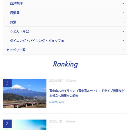
西洋料理
居酒屋
お酒
うどん・そば
ダイニング・バイキング・ビュッフェ
カテゴリ一覧
Ranking
2020/01/17
Column
1
富士山スカイライン（富士宮ルート） | ドライブ情報など
お役立ち情報をご紹介
594593 view
2020/11/25
Column
2