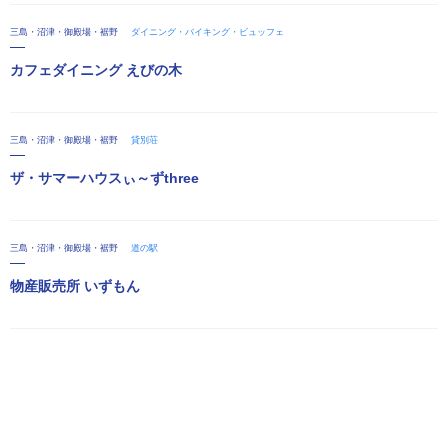
三島・沼津・御殿場・裾野
ダイニング・バイキング・ビュッフェ
カフェダイニング えびの木
三島・沼津・御殿場・裾野
貸別荘
ザ・サマーハウスぃ～ずthree
三島・沼津・御殿場・裾野
道の駅
物産販売所 いずもん