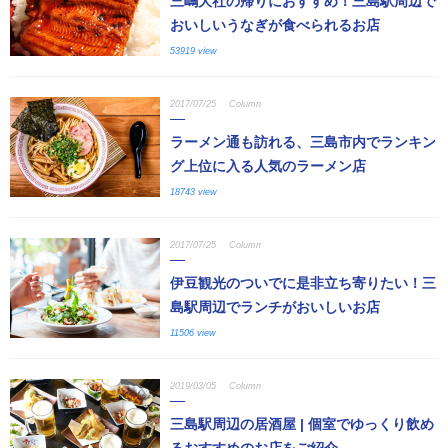
三嶋大社の帰りにおすすめ！三島駅周辺で
おいしいうなぎが食べられるお店
53919 view
2017/07/25
Column
ラーメン通も訪れる、三島市内でランキン
グ上位に入る人気のラーメン店
18743 view
2017/07/25
Column
伊豆観光のついでに是非立ち寄りたい！三
島駅周辺でランチがおいしいお店
11506 view
2019/03/05
Column
三島駅周辺の居酒屋 | 個室でゆっくり飲め
るおすすめのお店をご紹介