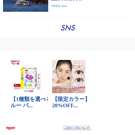
546600 view
SNS