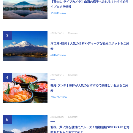
【富士山 ライブカメラ】山頂の様子もみれる！おすすめラ
イブカメラ情報
355746 view
2021/12/10
Column
3
河口湖×観光 | 人気の名所やディープな観光スポットをご紹
介
624183 view
2020/08/19
Column
4
熱海 ランチ | 海鮮が人気のおすすめで美味しいお店をご紹
介
1007117 view
2024/04/08
Column
5
箱根・芦ノ湖を優雅にクルーズ！箱根遊船SORAKAZEと海
賊船どちらがおすすめ？