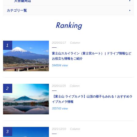
大菩薩周辺
カテゴリ一覧
Ranking
2020/01/17
Column
1
富士山スカイライン（富士宮ルート） | ドライブ情報など
お役立ち情報をご紹介
594504 view
2020/11/25
Column
2
【富士山 ライブカメラ】山頂の様子もみれる！おすすめラ
イブカメラ情報
355743 view
2021/12/10
Column
3