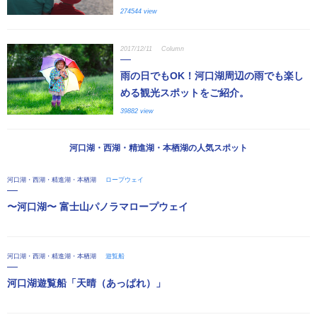
274544 view
2017/12/11
Column
雨の日でもOK！河口湖周辺の雨でも楽し
める観光スポットをご紹介。
39882 view
河口湖・西湖・精進湖・本栖湖の人気スポット
河口湖・西湖・精進湖・本栖湖
ロープウェイ
〜河口湖〜 富士山パノラマロープウェイ
河口湖・西湖・精進湖・本栖湖
遊覧船
河口湖遊覧船「天晴（あっぱれ）」