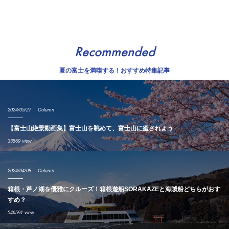
Recommended
夏の富士を満喫する！おすすめ特集記事
2024/05/27
Column
【富士山絶景動画集】富士山を眺めて、富士山に癒されよう
33569 view
2024/04/08
Column
箱根・芦ノ湖を優雅にクルーズ！箱根遊船SORAKAZEと海賊船どちらがおす
すめ？
546591 view