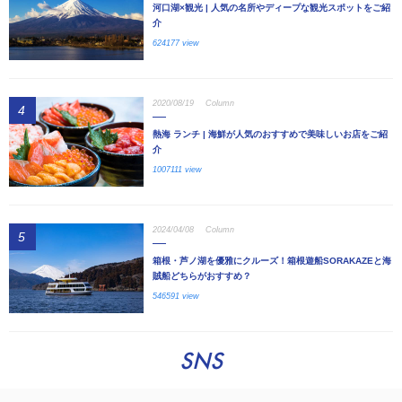
河口湖×観光 | 人気の名所やディープな観光スポットをご紹
介
624177 view
2020/08/19
Column
4
熱海 ランチ | 海鮮が人気のおすすめで美味しいお店をご紹
介
1007111 view
2024/04/08
Column
5
箱根・芦ノ湖を優雅にクルーズ！箱根遊船SORAKAZEと海
賊船どちらがおすすめ？
546591 view
SNS