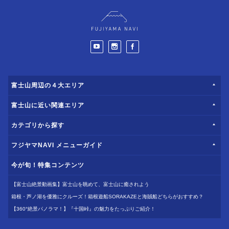
富士山周辺の４大エリア
富士山に近い関連エリア
カテゴリから探す
フジヤマNAVI メニューガイド
今が旬！特集コンテンツ
【富士山絶景動画集】富士山を眺めて、富士山に癒されよう
箱根・芦ノ湖を優雅にクルーズ！箱根遊船SORAKAZEと海賊船どちらがおすすめ？
【360°絶景パノラマ！】『十国峠』の魅力をたっぷりご紹介！