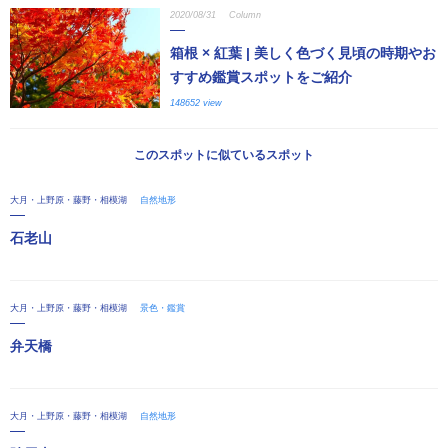
2020/08/31
Column
箱根 × 紅葉 | 美しく色づく見頃の時期やお
すすめ鑑賞スポットをご紹介
148652 view
このスポットに似ているスポット
大月・上野原・藤野・相模湖
自然地形
石老山
大月・上野原・藤野・相模湖
景色・鑑賞
弁天橋
大月・上野原・藤野・相模湖
自然地形