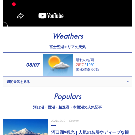
Weathers
富士五湖エリアの天気
晴れのち雨
08/07
28℃
/
19℃
降水確率 60%
週間天気を見る
Populars
河口湖・西湖・精進湖・本栖湖の人気記事
2021/12/10
Column
河口湖×観光 | 人気の名所やディープな観