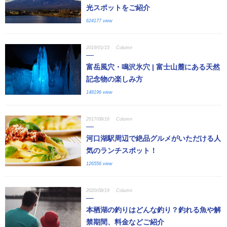
光スポットをご紹介
624177 view
2019/01/15
Column
富岳風穴・鳴沢氷穴 | 富士山麓にある天然
記念物の楽しみ方
148196 view
2017/08/16
Column
河口湖駅周辺で絶品グルメがいただける人
気のランチスポット！
126556 view
2020/08/19
Column
本栖湖の釣りはどんな釣り？釣れる魚や解
禁期間、料金などご紹介