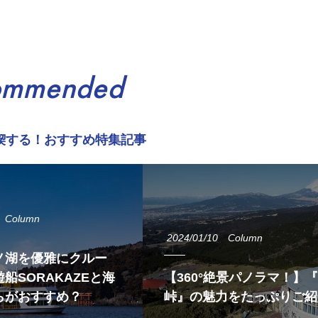
ommended
喫する！おすすめ特集記事
Column
2024/01/10
Column
ノ湖を優雅にクルー
船SORAKAZEと海
【360°絶景パノラマ！】
らがおすすめ？
峠』の魅力をたっぷりご紹