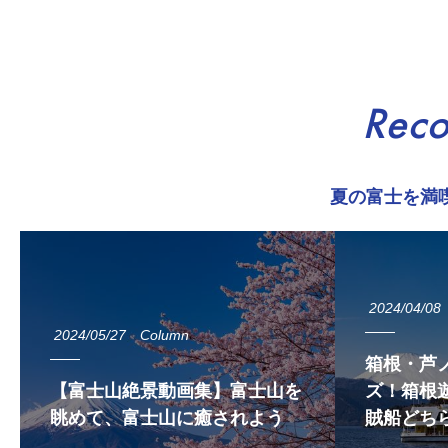
Rec
夏の富士を満
2024/04/08
2024/05/27
Column
箱根・芦
【富士山絶景動画集】富士山を
ズ！箱根遊
眺めて、富士山に癒されよう
賊船どち