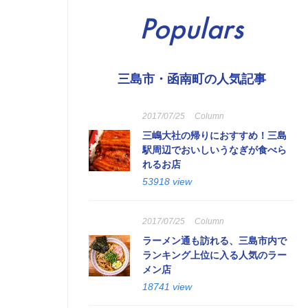
Populars
三島市・函南町の人気記事
2017/07/25
Column
三嶋大社の帰りにおすすめ！三島
駅周辺でおいしいうなぎが食べら
れるお店
53918 view
2017/07/25
Column
ラーメン通も訪れる、三島市内で
ランキング上位に入る人気のラー
メン店
18741 view