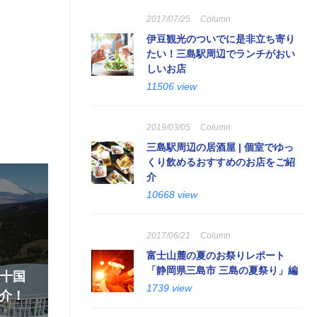
2017/07/25
Column
伊豆観光のついでに是非立ち寄り
たい！三島駅周辺でランチがおい
しいお店
11506 view
2019/03/05
Column
三島駅周辺の居酒屋 | 個室でゆっ
くり飲めるおすすめのお店をご紹
介
10668 view
2017/06/21
Column
富士山麓の夏のお祭りレポート
「静岡県三島市 三島の夏祭り」編
『十国
1739 view
介！