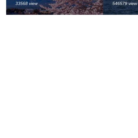
33568 view
546579 view