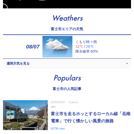
Weathers
富士市エリアの天気
くもり時々雨
08/07
32℃
/
26℃
降水確率 60%
週間天気を見る
Populars
富士市の人気記事
2020/05/28
Column
富士市を走るホッとするローカル線「岳南
電車」で行く懐かしい風景の旅路
83736 view