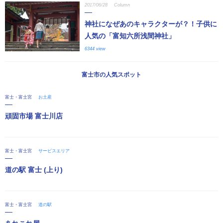
2017/06/28
Column
神社になぜあのキャラクターが？！子供に
人気の「富知六所浅間神社」
6344 view
富士市の人気スポット
富士・富士宮
お土産
頑固市場 富士川店
富士・富士宮
サービスエリア
道の駅 富士 (上り)
富士・富士宮
道の駅