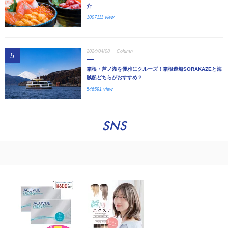
介
1007111 view
2024/04/08
Column
5
箱根・芦ノ湖を優雅にクルーズ！箱根遊船SORAKAZEと海
賊船どちらがおすすめ？
546591 view
SNS