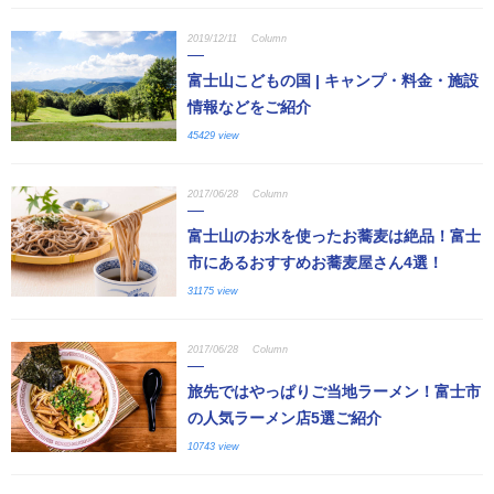
2019/12/11
Column
富士山こどもの国 | キャンプ・料金・施設
情報などをご紹介
45429 view
2017/06/28
Column
富士山のお水を使ったお蕎麦は絶品！富士
市にあるおすすめお蕎麦屋さん4選！
31175 view
2017/06/28
Column
旅先ではやっぱりご当地ラーメン！富士市
の人気ラーメン店5選ご紹介
10743 view