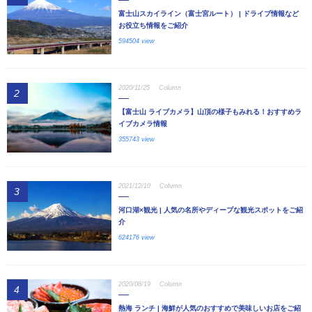
富士山スカイライン（富士宮ルート） | ドライブ情報など
お役立ち情報をご紹介
594504 view
2020/11/25
Column
2
【富士山 ライブカメラ】山頂の様子もみれる！おすすめラ
イブカメラ情報
355743 view
2021/12/10
Column
3
河口湖×観光 | 人気の名所やディープな観光スポットをご紹
介
624176 view
2020/08/19
Column
4
熱海 ランチ | 海鮮が人気のおすすめで美味しいお店をご紹