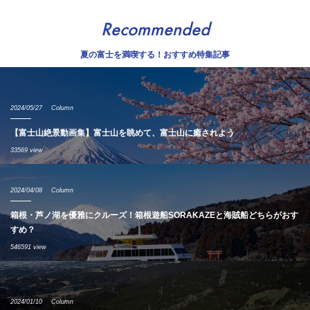
Recommended
夏の富士を満喫する！おすすめ特集記事
2024/05/27
Column
【富士山絶景動画集】富士山を眺めて、富士山に癒されよう
33569 view
2024/04/08
Column
箱根・芦ノ湖を優雅にクルーズ！箱根遊船SORAKAZEと海賊船どちらがおす
すめ？
546591 view
2024/01/10
Column