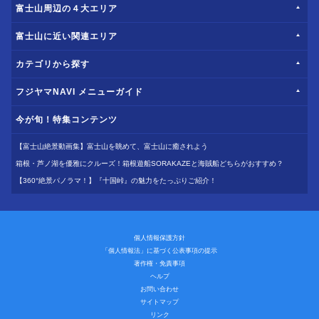
富士山周辺の４大エリア
富士山に近い関連エリア
カテゴリから探す
フジヤマNAVI メニューガイド
今が旬！特集コンテンツ
【富士山絶景動画集】富士山を眺めて、富士山に癒されよう
箱根・芦ノ湖を優雅にクルーズ！箱根遊船SORAKAZEと海賊船どちらがおすすめ？
【360°絶景パノラマ！】『十国峠』の魅力をたっぷりご紹介！
個人情報保護方針
「個人情報法」に基づく公表事項の提示
著作権・免責事項
ヘルプ
お問い合わせ
サイトマップ
リンク