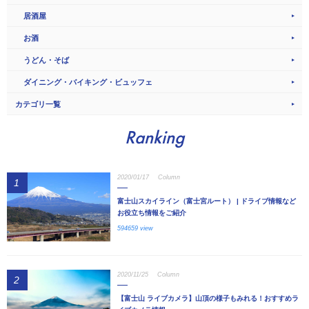
居酒屋
お酒
うどん・そば
ダイニング・バイキング・ビュッフェ
カテゴリ一覧
Ranking
2020/01/17
Column
1
富士山スカイライン（富士宮ルート） | ドライブ情報など
お役立ち情報をご紹介
594659 view
2020/11/25
Column
2
【富士山 ライブカメラ】山頂の様子もみれる！おすすめラ