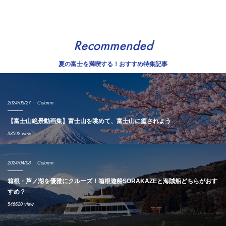
Recommended
夏の富士を満喫する！おすすめ特集記事
2024/05/27
Column
【富士山絶景動画集】富士山を眺めて、富士山に癒されよう
33592 view
2024/04/08
Column
箱根・芦ノ湖を優雅にクルーズ！箱根遊船SORAKAZEと海賊船どちらがおす
すめ？
546620 view