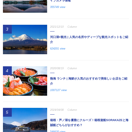
イブカメラ情報
355749 view
2021/12/10
Column
3
河口湖×観光 | 人気の名所やディープな観光スポットをご紹
介
624201 view
2020/08/19
Column
4
熱海 ランチ | 海鮮が人気のおすすめで美味しいお店をご紹
介
1007127 view
2024/04/08
Column
5
箱根・芦ノ湖を優雅にクルーズ！箱根遊船SORAKAZEと海
賊船どちらがおすすめ？
546620 view