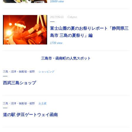
10669 view
2017/06/21
Column
富士山麓の夏のお祭りレポート「静岡県三
島市 三島の夏祭り」編
1739 view
三島市・函南町の人気スポット
三島・沼津・御殿場・裾野
ショッピング
西武三島ショップ
三島・沼津・御殿場・裾野
お土産
道の駅 伊豆ゲートウェイ函南