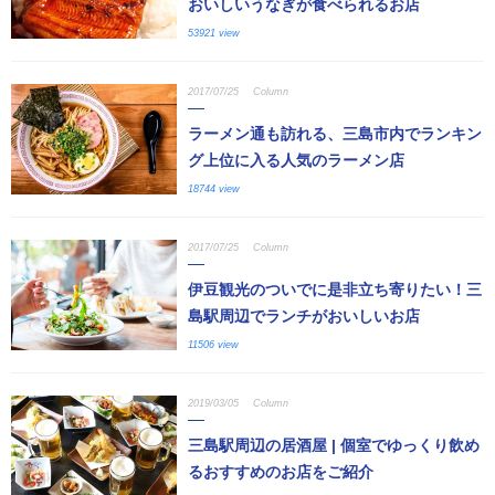
おいしいうなぎが食べられるお店
53921 view
2017/07/25
Column
ラーメン通も訪れる、三島市内でランキン
グ上位に入る人気のラーメン店
18744 view
2017/07/25
Column
伊豆観光のついでに是非立ち寄りたい！三
島駅周辺でランチがおいしいお店
11506 view
2019/03/05
Column
三島駅周辺の居酒屋 | 個室でゆっくり飲め
るおすすめのお店をご紹介