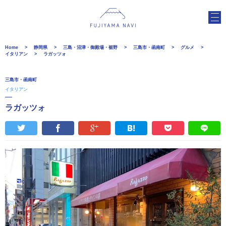
Home
静岡県
三島・沼津・御殿場・裾野
三島市・函南町
グルメ
イタリアン
ラガッツォ
三島市・函南町
イタリアン
ラガッツォ