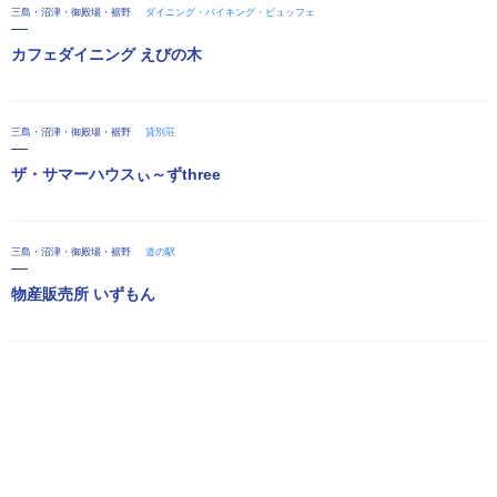
三島・沼津・御殿場・裾野
ダイニング・バイキング・ビュッフェ
カフェダイニング えびの木
三島・沼津・御殿場・裾野
貸別荘
ザ・サマーハウスぃ～ずthree
三島・沼津・御殿場・裾野
道の駅
物産販売所 いずもん