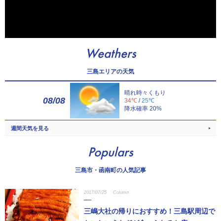
Weathers
三島エリアの天気
晴れ時々くもり
08/08
34℃
/
25℃
降水確率 20%
週間天気を見る
Populars
三島市・函南町の人気記事
2017/07/25
Column
三嶋大社の帰りにおすすめ！三島駅周辺で