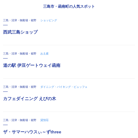
三島市・函南町の人気スポット
三島・沼津・御殿場・裾野
ショッピング
西武三島ショップ
三島・沼津・御殿場・裾野
お土産
道の駅 伊豆ゲートウェイ函南
三島・沼津・御殿場・裾野
ダイニング・バイキング・ビュッフェ
カフェダイニング えびの木
三島・沼津・御殿場・裾野
貸別荘
ザ・サマーハウスぃ～ずthree