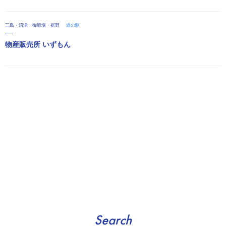
三島・沼津・御殿場・裾野
道の駅
物産販売所 いずもん
Search