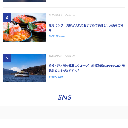
2020/08/19
Column
4
熱海 ランチ | 海鮮が人気のおすすめで美味しいお店をご紹
介
1007117 view
2024/04/08
Column
5
箱根・芦ノ湖を優雅にクルーズ！箱根遊船SORAKAZEと海
賊船どちらがおすすめ？
546600 view
SNS