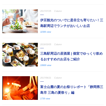
2017/07/25
Column
伊豆観光のついでに是非立ち寄りたい！三
島駅周辺でランチがおいしいお店
11506 view
2019/03/05
Column
三島駅周辺の居酒屋 | 個室でゆっくり飲め
るおすすめのお店をご紹介
10669 view
2017/06/21
Column
富士山麓の夏のお祭りレポート「静岡県三
島市 三島の夏祭り」編
1739 view