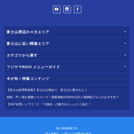
富士山周辺の４大エリア
富士山に近い関連エリア
カテゴリから探す
フジヤマNAVI メニューガイド
今が旬！特集コンテンツ
【富士山絶景動画集】富士山を眺めて、富士山に癒されよう
箱根・芦ノ湖を優雅にクルーズ！箱根遊船SORAKAZEと海賊船どちらがおすすめ？
【360°絶景パノラマ！】『十国峠』の魅力をたっぷりご紹介！
個人情報保護方針
「個人情報法」に基づく公表事項の提示