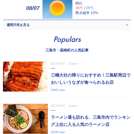
晴れ
08/07
36℃
/
25℃
降水確率 10%
週間天気を見る
Populars
三島市・函南町の人気記事
2017/07/25
Column
三嶋大社の帰りにおすすめ！三島駅周辺で
おいしいうなぎが食べられるお店
53919 view
2017/07/25
Column
ラーメン通も訪れる、三島市内でランキン
グ上位に入る人気のラーメン店
18743 view