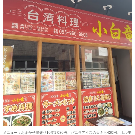
メニュー：おまかせ串盛り10本1,080円、バニラアイスの天ぷら420円、ホルモ