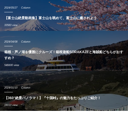
2024/05/27
Column
【富士山絶景動画集】富士山を眺めて、富士山に癒されよう
33583 view
2024/04/08
Column
箱根・芦ノ湖を優雅にクルーズ！箱根遊船SORAKAZEと海賊船どちらがおす
すめ？
546600 view
2024/01/10
Column
【360°絶景パノラマ！】『十国峠』の魅力をたっぷりご紹介！
18010 view