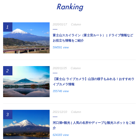
Ranking
2020/01/17
Column
1
富士山スカイライン（富士宮ルート） | ドライブ情報など
お役立ち情報をご紹介
594591 view
2020/11/25
Column
2
【富士山 ライブカメラ】山頂の様子もみれる！おすすめラ
イブカメラ情報
355746 view
2021/12/10
Column
3
河口湖×観光 | 人気の名所やディープな観光スポットをご紹
介
624183 view