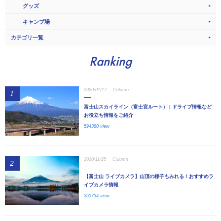
グッズ
キャンプ場
カテゴリ一覧
Ranking
2020/01/17
Column
1
富士山スカイライン（富士宮ルート） | ドライブ情報など
お役立ち情報をご紹介
594380 view
2020/11/25
Column
2
【富士山 ライブカメラ】山頂の様子もみれる！おすすめラ
イブカメラ情報
355734 view