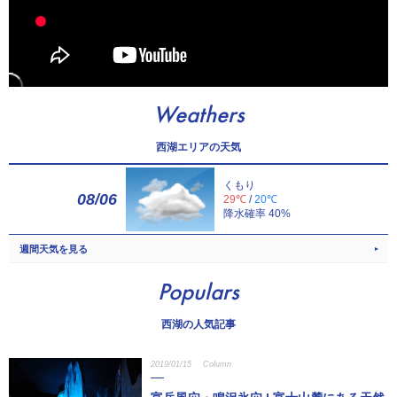
Weathers
西湖エリアの天気
くもり
08/06
29℃
/
20℃
降水確率 40%
週間天気を見る
Populars
西湖の人気記事
2019/01/15
Column