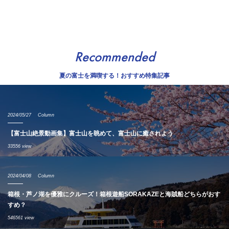
Recommended
夏の富士を満喫する！おすすめ特集記事
2024/05/27
Column
【富士山絶景動画集】富士山を眺めて、富士山に癒されよう
33556 view
2024/04/08
Column
箱根・芦ノ湖を優雅にクルーズ！箱根遊船SORAKAZEと海賊船どちらがおす
すめ？
546561 view