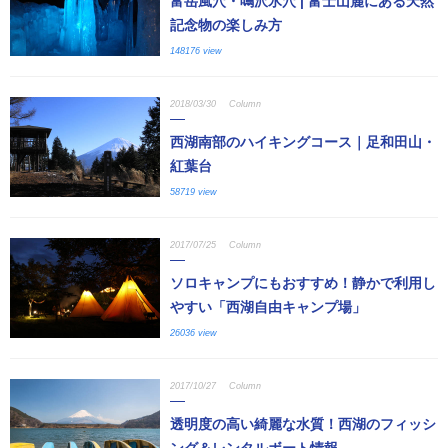
富岳風穴・鳴沢氷穴 | 富士山麓にある天然
記念物の楽しみ方
148176 view
2018/03/30
Column
西湖南部のハイキングコース｜足和田山・
紅葉台
58719 view
2017/07/25
Column
ソロキャンプにもおすすめ！静かで利用し
やすい「西湖自由キャンプ場」
26036 view
2017/10/27
Column
透明度の高い綺麗な水質！西湖のフィッシ
ング＆レンタルボート情報