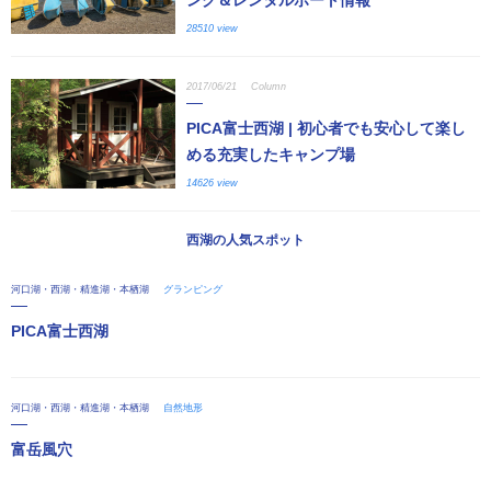
28510 view
2017/06/21
Column
PICA富士西湖 | 初心者でも安心して楽し
める充実したキャンプ場
14626 view
西湖の人気スポット
河口湖・西湖・精進湖・本栖湖
グランピング
PICA富士西湖
河口湖・西湖・精進湖・本栖湖
自然地形
富岳風穴