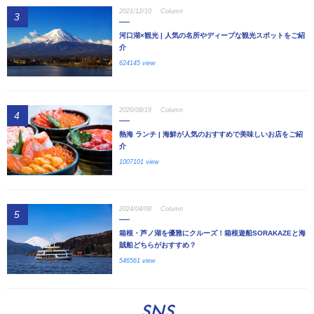
2021/12/10
Column
3
河口湖×観光 | 人気の名所やディープな観光スポットをご紹
介
624145 view
2020/08/19
Column
4
熱海 ランチ | 海鮮が人気のおすすめで美味しいお店をご紹
介
1007101 view
2024/04/08
Column
5
箱根・芦ノ湖を優雅にクルーズ！箱根遊船SORAKAZEと海
賊船どちらがおすすめ？
546561 view
SNS